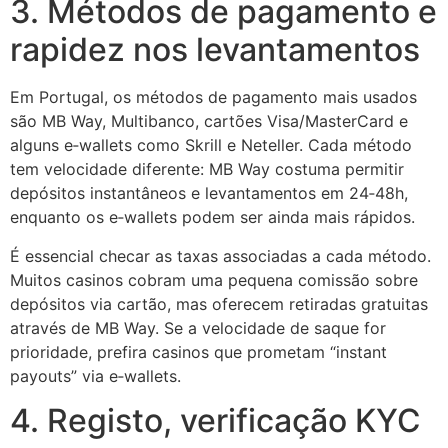
3. Métodos de pagamento e
rapidez nos levantamentos
Em Portugal, os métodos de pagamento mais usados
são MB Way, Multibanco, cartões Visa/MasterCard e
alguns e‑wallets como Skrill e Neteller. Cada método
tem velocidade diferente: MB Way costuma permitir
depósitos instantâneos e levantamentos em 24‑48h,
enquanto os e‑wallets podem ser ainda mais rápidos.
É essencial checar as taxas associadas a cada método.
Muitos casinos cobram uma pequena comissão sobre
depósitos via cartão, mas oferecem retiradas gratuitas
através de MB Way. Se a velocidade de saque for
prioridade, prefira casinos que prometam “instant
payouts” via e‑wallets.
4. Registo, verificação KYC