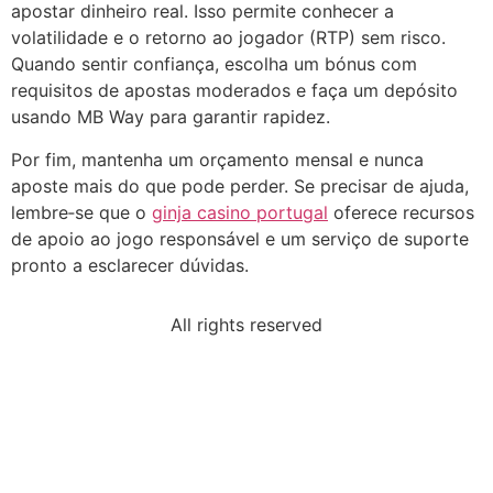
apostar dinheiro real. Isso permite conhecer a
volatilidade e o retorno ao jogador (RTP) sem risco.
Quando sentir confiança, escolha um bónus com
requisitos de apostas moderados e faça um depósito
usando MB Way para garantir rapidez.
Por fim, mantenha um orçamento mensal e nunca
aposte mais do que pode perder. Se precisar de ajuda,
lembre‑se que o
ginja casino portugal
oferece recursos
de apoio ao jogo responsável e um serviço de suporte
pronto a esclarecer dúvidas.
All rights reserved