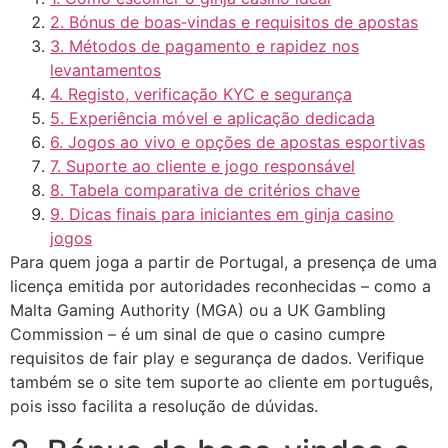
2. Bónus de boas‑vindas e requisitos de apostas
3. Métodos de pagamento e rapidez nos
levantamentos
4. Registo, verificação KYC e segurança
5. Experiência móvel e aplicação dedicada
6. Jogos ao vivo e opções de apostas esportivas
7. Suporte ao cliente e jogo responsável
8. Tabela comparativa de critérios chave
9. Dicas finais para iniciantes em ginja casino
jogos
Para quem joga a partir de Portugal, a presença de uma
licença emitida por autoridades reconhecidas – como a
Malta Gaming Authority (MGA) ou a UK Gambling
Commission – é um sinal de que o casino cumpre
requisitos de fair play e segurança de dados. Verifique
também se o site tem suporte ao cliente em português,
pois isso facilita a resolução de dúvidas.