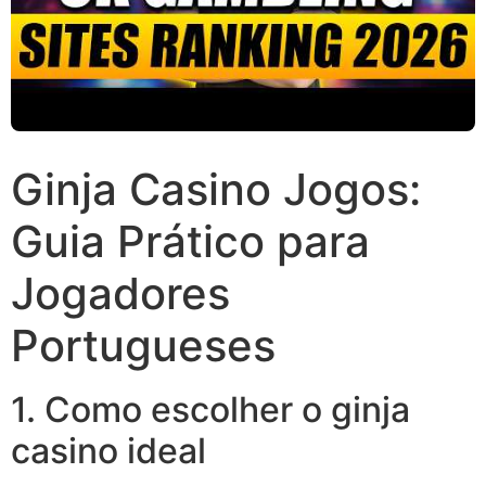
Ginja Casino Jogos:
Guia Prático para
Jogadores
Portugueses
1. Como escolher o ginja
casino ideal