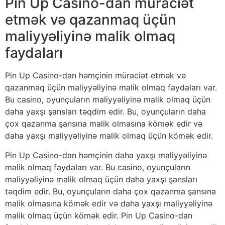
Pin Up Casino-dan müraciət
etmək və qazanmaq üçün
maliyyəliyinə malik olmaq
faydaları
Pin Up Casino-dan həmçinin müraciət etmək və
qazanmaq üçün maliyyəliyinə malik olmaq faydaları var.
Bu casino, oyunçuların maliyyəliyinə malik olmaq üçün
daha yaxşı şansları təqdim edir. Bu, oyunçuların daha
çox qazanma şansına malik olmasına kömək edir və
daha yaxşı maliyyəliyinə malik olmaq üçün kömək edir.
Pin Up Casino-dan həmçinin daha yaxşı maliyyəliyinə
malik olmaq faydaları var. Bu casino, oyunçuların
maliyyəliyinə malik olmaq üçün daha yaxşı şansları
təqdim edir. Bu, oyunçuların daha çox qazanma şansına
malik olmasına kömək edir və daha yaxşı maliyyəliyinə
malik olmaq üçün kömək edir. Pin Up Casino-dan