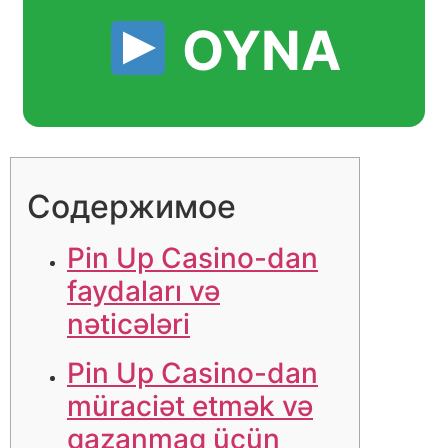
OYNA
Содержимое
Pin Up Casino-dan
faydaları və
nəticələri
Pin Up Casino-dan
müraciət etmək və
qazanmaq üçün