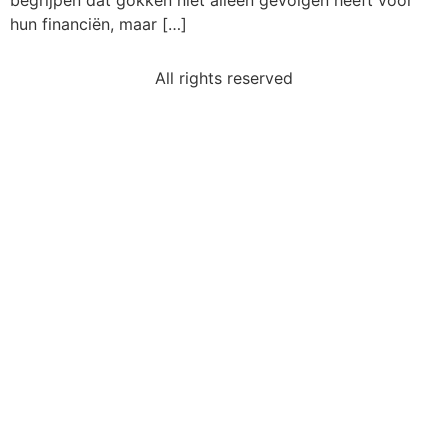
begrijpen dat gokken niet alleen gevolgen heeft voor
hun financiën, maar […]
All rights reserved