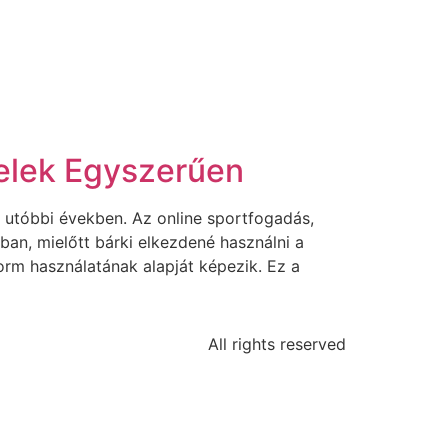
telek Egyszerűen
 utóbbi években. Az online sportfogadás,
ban, mielőtt bárki elkezdené használni a
orm használatának alapját képezik. Ez a
All rights reserved