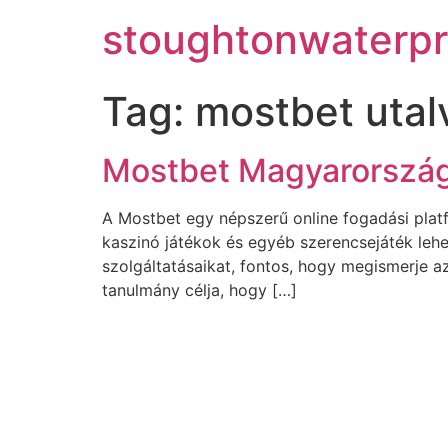
stoughtonwaterpr
Tag:
mostbet utal
Mostbet Magyarország:
A Mostbet egy népszerű online fogadási plat
kaszinó játékok és egyéb szerencsejáték lehe
szolgáltatásaikat, fontos, hogy megismerje a
tanulmány célja, hogy […]