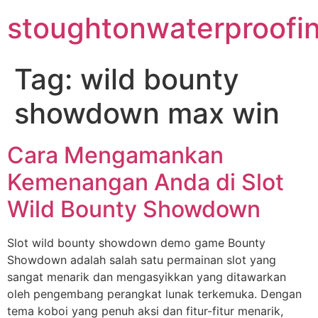
stoughtonwaterproofi
Tag:
wild bounty
showdown max win
Cara Mengamankan
Kemenangan Anda di Slot
Wild Bounty Showdown
Slot wild bounty showdown demo game Bounty
Showdown adalah salah satu permainan slot yang
sangat menarik dan mengasyikkan yang ditawarkan
oleh pengembang perangkat lunak terkemuka. Dengan
tema koboi yang penuh aksi dan fitur-fitur menarik,