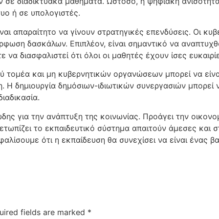
σε διαδικτυακά μαθήματα. Ωστόσο, η ψηφιακή ανισότητα 
υο ή σε υπολογιστές.
είναι απαραίτητο να γίνουν στρατηγικές επενδύσεις. Οι κυ
όρφωση δασκάλων. Επιπλέον, είναι σημαντικό να αναπτυχ
να διασφαλιστεί ότι όλοι οι μαθητές έχουν ίσες ευκαιρίες
ύ τομέα και μη κυβερνητικών οργανώσεων μπορεί να είναι
η. Η δημιουργία δημόσιων-ιδιωτικών συνεργασιών μπορεί
διαδικασία.
δης για την ανάπτυξη της κοινωνίας. Προάγει την οικονο
μετωπίζει το εκπαιδευτικό σύστημα απαιτούν άμεσες και 
αλίσουμε ότι η εκπαίδευση θα συνεχίσει να είναι ένας β
uired fields are marked
*