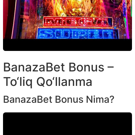
BanazaBet Bonus –
To‘liq Qo‘llanma
BanazaBet Bonus Nima?