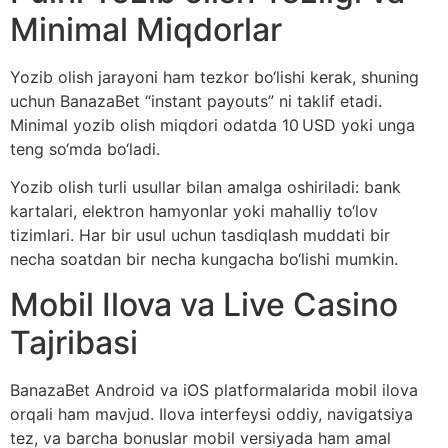
Minimal Miqdorlar
Yozib olish jarayoni ham tezkor bo‘lishi kerak, shuning
uchun BanazaBet “instant payouts” ni taklif etadi.
Minimal yozib olish miqdori odatda 10 USD yoki unga
teng so‘mda bo‘ladi.
Yozib olish turli usullar bilan amalga oshiriladi: bank
kartalari, elektron hamyonlar yoki mahalliy to‘lov
tizimlari. Har bir usul uchun tasdiqlash muddati bir
necha soatdan bir necha kungacha bo‘lishi mumkin.
Mobil Ilova va Live Casino
Tajribasi
BanazaBet Android va iOS platformalarida mobil ilova
orqali ham mavjud. Ilova interfeysi oddiy, navigatsiya
tez, va barcha bonuslar mobil versiyada ham amal