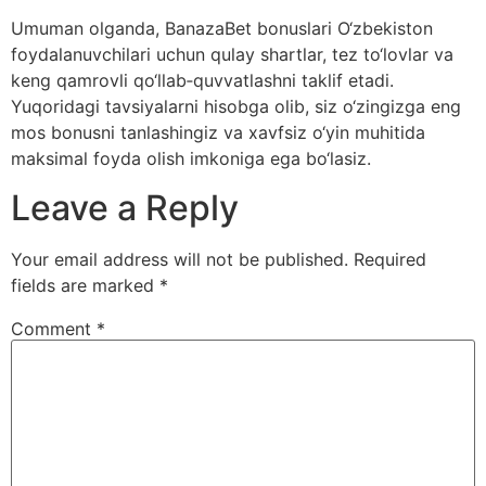
Umuman olganda, BanazaBet bonuslari O‘zbekiston
foydalanuvchilari uchun qulay shartlar, tez to‘lovlar va
keng qamrovli qo‘llab‑quvvatlashni taklif etadi.
Yuqoridagi tavsiyalarni hisobga olib, siz o‘zingizga eng
mos bonusni tanlashingiz va xavfsiz o‘yin muhitida
maksimal foyda olish imkoniga ega bo‘lasiz.
Leave a Reply
Your email address will not be published.
Required
fields are marked
*
Comment
*