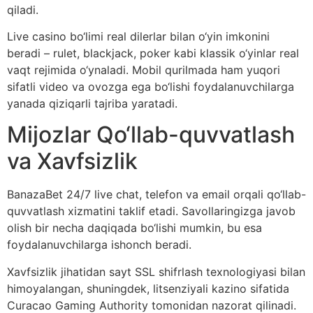
qiladi.
Live casino bo‘limi real dilerlar bilan o‘yin imkonini
beradi – rulet, blackjack, poker kabi klassik o‘yinlar real
vaqt rejimida o‘ynaladi. Mobil qurilmada ham yuqori
sifatli video va ovozga ega bo‘lishi foydalanuvchilarga
yanada qiziqarli tajriba yaratadi.
Mijozlar Qo‘llab-quvvatlash
va Xavfsizlik
BanazaBet 24/7 live chat, telefon va email orqali qo‘llab-
quvvatlash xizmatini taklif etadi. Savollaringizga javob
olish bir necha daqiqada bo‘lishi mumkin, bu esa
foydalanuvchilarga ishonch beradi.
Xavfsizlik jihatidan sayt SSL shifrlash texnologiyasi bilan
himoyalangan, shuningdek, litsenziyali kazino sifatida
Curacao Gaming Authority tomonidan nazorat qilinadi.