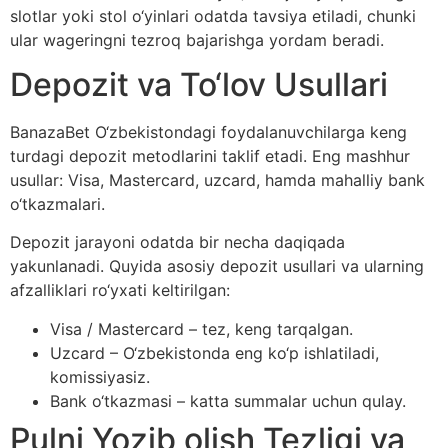
slotlar yoki stol o‘yinlari odatda tavsiya etiladi, chunki
ular wageringni tezroq bajarishga yordam beradi.
Depozit va To‘lov Usullari
BanazaBet O‘zbekistondagi foydalanuvchilarga keng
turdagi depozit metodlarini taklif etadi. Eng mashhur
usullar: Visa, Mastercard, uzcard, hamda mahalliy bank
o‘tkazmalari.
Depozit jarayoni odatda bir necha daqiqada
yakunlanadi. Quyida asosiy depozit usullari va ularning
afzalliklari ro‘yxati keltirilgan:
Visa / Mastercard – tez, keng tarqalgan.
Uzcard – O‘zbekistonda eng ko‘p ishlatiladi,
komissiyasiz.
Bank o‘tkazmasi – katta summalar uchun qulay.
Pulni Yozib olish Tezligi va