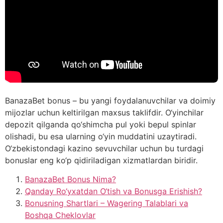
BanazaBet bonus – bu yangi foydalanuvchilar va doimiy
mijozlar uchun keltirilgan maxsus taklifdir. O‘yinchilar
depozit qilganda qo‘shimcha pul yoki bepul spinlar
olishadi, bu esa ularning o‘yin muddatini uzaytiradi.
O‘zbekistondagi kazino sevuvchilar uchun bu turdagi
bonuslar eng ko‘p qidiriladigan xizmatlardan biridir.
BanazaBet Bonus Nima?
Qanday Ro‘yxatdan O‘tish va Bonusga Erishish?
Bonusning Shartlari – Wagering Talablari va
Boshqa Cheklovlar