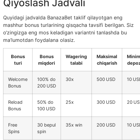
Qiyoslash Jadvali
Quyidagi jadvalda BanazaBet taklif qilayotgan eng
mashhur bonus turlarining qisqacha tavsifi berilgan. Siz
o‘zingizga eng mos keladigan variantni tanlashda bu
ma’lumotdan foydalana olasiz.
Bonus
Bonus
Wagering
Maksimal
Minim
turi
miqdori
talabi
chiqarish
depoz
Welcome
100% do
30x
500 USD
10 US
Bonus
200 USD
Reload
50% do
25x
300 USD
20 U
Bonus
100 USD
Free
30 bepul
35x win
200 USD
10 US
Spins
spin