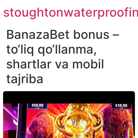
stoughtonwaterproofi
BanazaBet bonus –
to‘liq qo‘llanma,
shartlar va mobil
tajriba