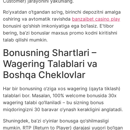
Customer) jarayonini yakunlang.
Ro‘yxatdan o‘tgandan so‘ng, birinchi depozitni amalga
oshiring va avtomatik ravishda
banzaibet casino play
bonusini qo‘shish imkoniyatiga ega bo‘lasiz. E’tibor
bering, ba’zi bonuslar maxsus promo kodni kiritishni
talab qilishi mumkin.
Bonusning Shartlari –
Wagering Talablari va
Boshqa Cheklovlar
Har bir bonusning o‘ziga xos wagering (qayta tiklash)
talablari bor. Masalan, 100% welcome bonusida 30x
wagering talabi qo‘llaniladi – bu sizning bonus
miqdoringizni 30 baravar o‘ynash kerakligini anglatadi.
Shuningdek, ba’zi o‘yinlar bonusga qo‘shilmasligi
mumkin. RTP (Return to Player) darajasi yuqori bo‘lgan