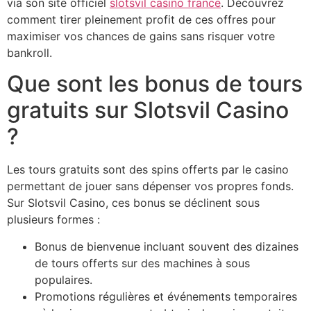
via son site officiel
slotsvil casino france
. Découvrez
comment tirer pleinement profit de ces offres pour
maximiser vos chances de gains sans risquer votre
bankroll.
Que sont les bonus de tours
gratuits sur Slotsvil Casino
?
Les tours gratuits sont des spins offerts par le casino
permettant de jouer sans dépenser vos propres fonds.
Sur Slotsvil Casino, ces bonus se déclinent sous
plusieurs formes :
Bonus de bienvenue incluant souvent des dizaines
de tours offerts sur des machines à sous
populaires.
Promotions régulières et événements temporaires