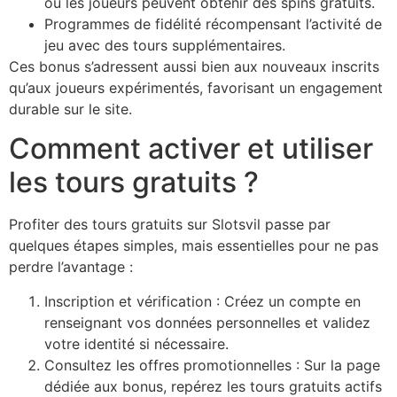
où les joueurs peuvent obtenir des spins gratuits.
Programmes de fidélité récompensant l’activité de
jeu avec des tours supplémentaires.
Ces bonus s’adressent aussi bien aux nouveaux inscrits
qu’aux joueurs expérimentés, favorisant un engagement
durable sur le site.
Comment activer et utiliser
les tours gratuits ?
Profiter des tours gratuits sur Slotsvil passe par
quelques étapes simples, mais essentielles pour ne pas
perdre l’avantage :
Inscription et vérification : Créez un compte en
renseignant vos données personnelles et validez
votre identité si nécessaire.
Consultez les offres promotionnelles : Sur la page
dédiée aux bonus, repérez les tours gratuits actifs