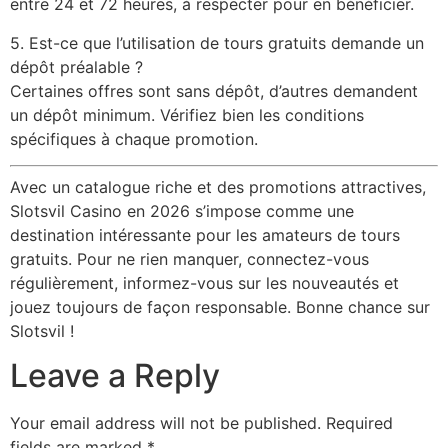
entre 24 et 72 heures, à respecter pour en bénéficier.
5. Est-ce que l’utilisation de tours gratuits demande un
dépôt préalable ?
Certaines offres sont sans dépôt, d’autres demandent
un dépôt minimum. Vérifiez bien les conditions
spécifiques à chaque promotion.
Avec un catalogue riche et des promotions attractives,
Slotsvil Casino en 2026 s’impose comme une
destination intéressante pour les amateurs de tours
gratuits. Pour ne rien manquer, connectez-vous
régulièrement, informez-vous sur les nouveautés et
jouez toujours de façon responsable. Bonne chance sur
Slotsvil !
Leave a Reply
Your email address will not be published.
Required
fields are marked
*