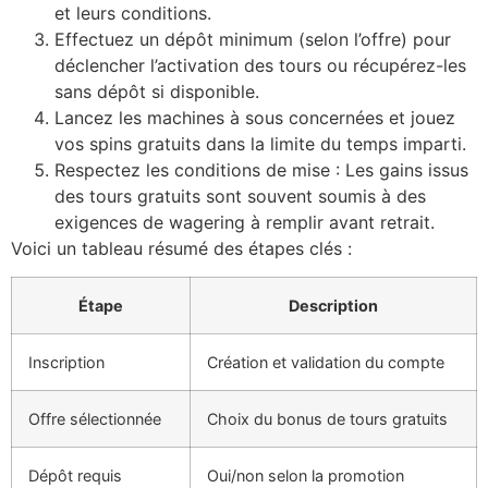
et leurs conditions.
Effectuez un dépôt minimum (selon l’offre) pour
déclencher l’activation des tours ou récupérez-les
sans dépôt si disponible.
Lancez les machines à sous concernées et jouez
vos spins gratuits dans la limite du temps imparti.
Respectez les conditions de mise : Les gains issus
des tours gratuits sont souvent soumis à des
exigences de wagering à remplir avant retrait.
Voici un tableau résumé des étapes clés :
Étape
Description
Inscription
Création et validation du compte
Offre sélectionnée
Choix du bonus de tours gratuits
Dépôt requis
Oui/non selon la promotion