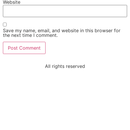
Website
Save my name, email, and website in this browser for
the next time I comment.
All rights reserved