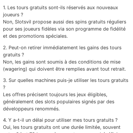
1. Les tours gratuits sont-ils réservés aux nouveaux
joueurs ?
Non, Slotsvil propose aussi des spins gratuits réguliers
pour ses joueurs fidèles via son programme de fidélité
et des promotions spéciales.
2. Peut-on retirer immédiatement les gains des tours
gratuits ?
Non, les gains sont soumis à des conditions de mise
(wagering) qui doivent être remplies avant tout retrait.
3. Sur quelles machines puis-je utiliser les tours gratuits
?
Les offres précisent toujours les jeux éligibles,
généralement des slots populaires signés par des
développeurs renommés.
4. Y a-t-il un délai pour utiliser mes tours gratuits ?
Oui, les tours gratuits ont une durée limitée, souvent