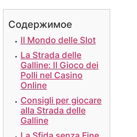
Содержимое
Il Mondo delle Slot
La Strada delle
Galline: Il Gioco dei
Polli nel Casino
Online
Consigli per giocare
alla Strada delle
Galline
La Sfida senza Fine