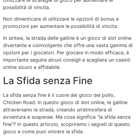
possibilità di vincita.
Non dimenticare di utilizzare le opzioni di bonus e
promozioni per aumentare le possibilità di vincita.
In sintesi, la strada delle galline è un gioco di slot online
divertente e coinvolgente che offre una vasta gamma di
opzioni per i giocatori. Per giocare in modo efficace, è
importante seguire alcuni consigli e scegliere un casinò
online sicuro e affidabile.
La Sfida senza Fine
La sfida senza fine è il cuore del gioco del pollo,
Chicken Road. In questo gioco di slot online, le galline
attraversano la strada, creando un’atmosfera di
avventura e suspense. Ma cosa significa “la sfida senza
fine”? In questo articolo, scopriremo i segreti di questo
gioco e come puoi vincere la sfida.