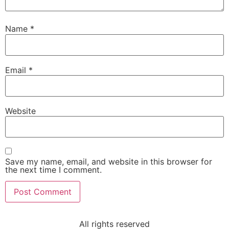
Name
*
Email
*
Website
Save my name, email, and website in this browser for
the next time I comment.
All rights reserved