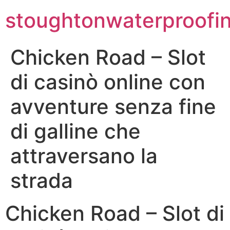
stoughtonwaterproofi
Chicken Road – Slot
di casinò online con
avventure senza fine
di galline che
attraversano la
strada
Chicken Road – Slot di