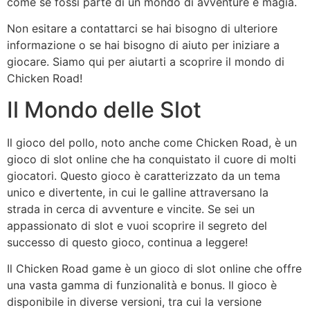
come se fossi parte di un mondo di avventure e magia.
Non esitare a contattarci se hai bisogno di ulteriore
informazione o se hai bisogno di aiuto per iniziare a
giocare. Siamo qui per aiutarti a scoprire il mondo di
Chicken Road!
Il Mondo delle Slot
Il gioco del pollo, noto anche come Chicken Road, è un
gioco di slot online che ha conquistato il cuore di molti
giocatori. Questo gioco è caratterizzato da un tema
unico e divertente, in cui le galline attraversano la
strada in cerca di avventure e vincite. Se sei un
appassionato di slot e vuoi scoprire il segreto del
successo di questo gioco, continua a leggere!
Il Chicken Road game è un gioco di slot online che offre
una vasta gamma di funzionalità e bonus. Il gioco è
disponibile in diverse versioni, tra cui la versione