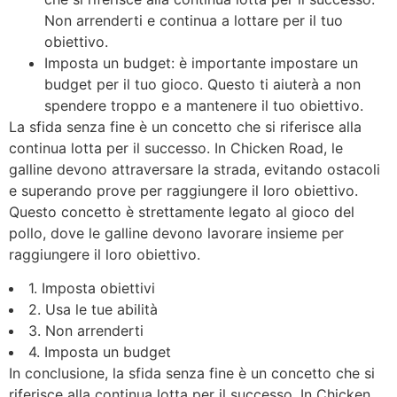
Non arrenderti e continua a lottare per il tuo
obiettivo.
Imposta un budget: è importante impostare un
budget per il tuo gioco. Questo ti aiuterà a non
spendere troppo e a mantenere il tuo obiettivo.
La sfida senza fine è un concetto che si riferisce alla
continua lotta per il successo. In Chicken Road, le
galline devono attraversare la strada, evitando ostacoli
e superando prove per raggiungere il loro obiettivo.
Questo concetto è strettamente legato al gioco del
pollo, dove le galline devono lavorare insieme per
raggiungere il loro obiettivo.
1. Imposta obiettivi
2. Usa le tue abilità
3. Non arrenderti
4. Imposta un budget
In conclusione, la sfida senza fine è un concetto che si
riferisce alla continua lotta per il successo. In Chicken