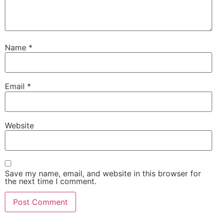
Name
*
Email
*
Website
Save my name, email, and website in this browser for
the next time I comment.