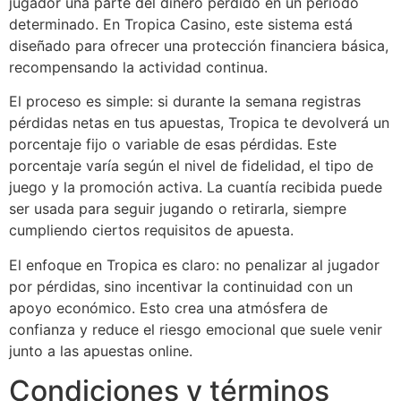
jugador una parte del dinero perdido en un período
determinado. En Tropica Casino, este sistema está
diseñado para ofrecer una protección financiera básica,
recompensando la actividad continua.
El proceso es simple: si durante la semana registras
pérdidas netas en tus apuestas, Tropica te devolverá un
porcentaje fijo o variable de esas pérdidas. Este
porcentaje varía según el nivel de fidelidad, el tipo de
juego y la promoción activa. La cuantía recibida puede
ser usada para seguir jugando o retirarla, siempre
cumpliendo ciertos requisitos de apuesta.
El enfoque en Tropica es claro: no penalizar al jugador
por pérdidas, sino incentivar la continuidad con un
apoyo económico. Esto crea una atmósfera de
confianza y reduce el riesgo emocional que suele venir
junto a las apuestas online.
Condiciones y términos