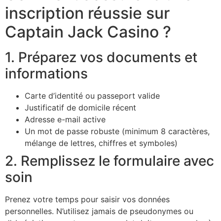
inscription réussie sur
Captain Jack Casino ?
1. Préparez vos documents et
informations
Carte d’identité ou passeport valide
Justificatif de domicile récent
Adresse e-mail active
Un mot de passe robuste (minimum 8 caractères,
mélange de lettres, chiffres et symboles)
2. Remplissez le formulaire avec
soin
Prenez votre temps pour saisir vos données
personnelles. N’utilisez jamais de pseudonymes ou