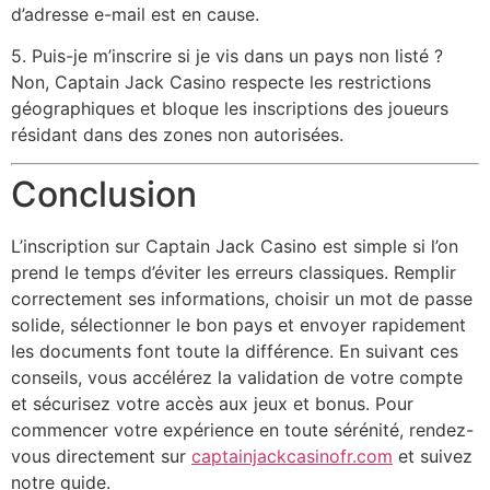
d’adresse e-mail est en cause.
5. Puis-je m’inscrire si je vis dans un pays non listé ?
Non, Captain Jack Casino respecte les restrictions
géographiques et bloque les inscriptions des joueurs
résidant dans des zones non autorisées.
Conclusion
L’inscription sur Captain Jack Casino est simple si l’on
prend le temps d’éviter les erreurs classiques. Remplir
correctement ses informations, choisir un mot de passe
solide, sélectionner le bon pays et envoyer rapidement
les documents font toute la différence. En suivant ces
conseils, vous accélérez la validation de votre compte
et sécurisez votre accès aux jeux et bonus. Pour
commencer votre expérience en toute sérénité, rendez-
vous directement sur
captainjackcasinofr.com
et suivez
notre guide.