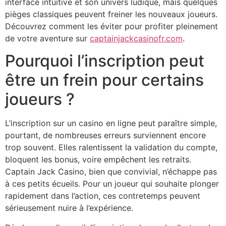
interface intuitive et son univers ludique, mais quelques
pièges classiques peuvent freiner les nouveaux joueurs.
Découvrez comment les éviter pour profiter pleinement
de votre aventure sur
captainjackcasinofr.com
.
Pourquoi l’inscription peut
être un frein pour certains
joueurs ?
L’inscription sur un casino en ligne peut paraître simple,
pourtant, de nombreuses erreurs surviennent encore
trop souvent. Elles ralentissent la validation du compte,
bloquent les bonus, voire empêchent les retraits.
Captain Jack Casino, bien que convivial, n’échappe pas
à ces petits écueils. Pour un joueur qui souhaite plonger
rapidement dans l’action, ces contretemps peuvent
sérieusement nuire à l’expérience.