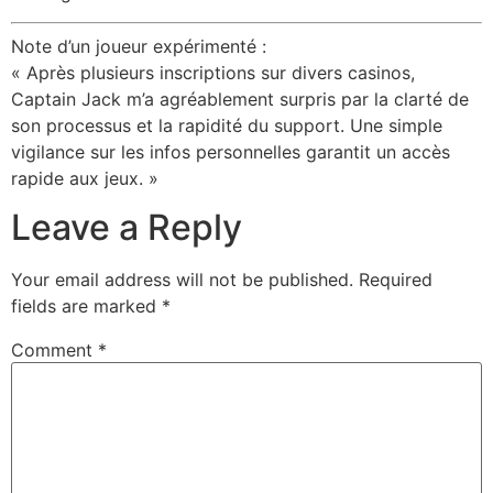
Note d’un joueur expérimenté :
« Après plusieurs inscriptions sur divers casinos,
Captain Jack m’a agréablement surpris par la clarté de
son processus et la rapidité du support. Une simple
vigilance sur les infos personnelles garantit un accès
rapide aux jeux. »
Leave a Reply
Your email address will not be published.
Required
fields are marked
*
Comment
*