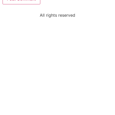
All rights reserved