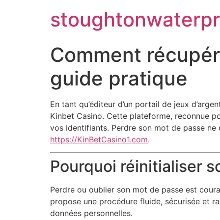
stoughtonwaterpr
Comment récupére
guide pratique
En tant qu’éditeur d’un portail de jeux d’arge
Kinbet Casino. Cette plateforme, reconnue pour
vos identifiants. Perdre son mot de passe ne 
https://KinBetCasino1.com
.
Pourquoi réinitialiser
Perdre ou oublier son mot de passe est coura
propose une procédure fluide, sécurisée et ra
données personnelles.