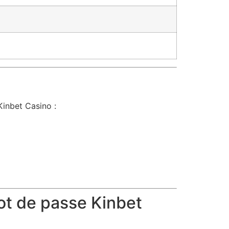
Kinbet Casino :
ot de passe Kinbet