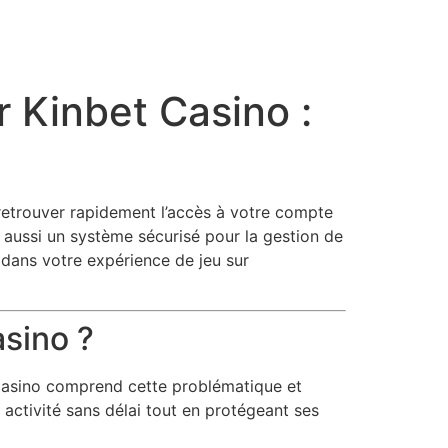
 Kinbet Casino :
r retrouver rapidement l’accès à votre compte
it aussi un système sécurisé pour la gestion de
 dans votre expérience de jeu sur
asino ?
 Casino comprend cette problématique et
activité sans délai tout en protégeant ses