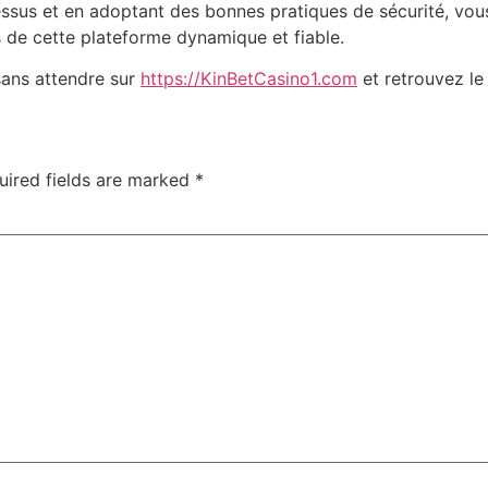
dessus et en adoptant des bonnes pratiques de sécurité, vou
 de cette plateforme dynamique et fiable.
ans attendre sur
https://KinBetCasino1.com
et retrouvez le 
uired fields are marked
*