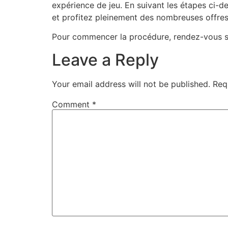
expérience de jeu. En suivant les étapes ci-
et profitez pleinement des nombreuses offres
Pour commencer la procédure, rendez-vous s
Leave a Reply
Your email address will not be published.
Req
Comment
*