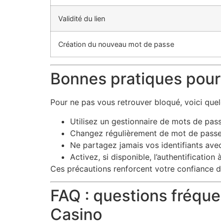
Validité du lien
Création du nouveau mot de passe
Bonnes pratiques pour 
Pour ne pas vous retrouver bloqué, voici que
Utilisez un gestionnaire de mots de pass
Changez régulièrement de mot de passe p
Ne partagez jamais vos identifiants avec
Activez, si disponible, l’authentification
Ces précautions renforcent votre confiance da
FAQ : questions fréque
Casino