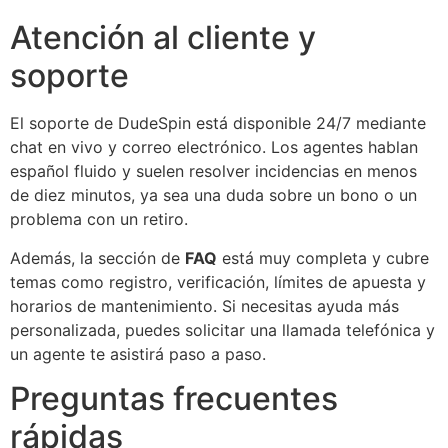
Atención al cliente y
soporte
El soporte de DudeSpin está disponible 24/7 mediante
chat en vivo y correo electrónico. Los agentes hablan
español fluido y suelen resolver incidencias en menos
de diez minutos, ya sea una duda sobre un bono o un
problema con un retiro.
Además, la sección de
FAQ
está muy completa y cubre
temas como registro, verificación, límites de apuesta y
horarios de mantenimiento. Si necesitas ayuda más
personalizada, puedes solicitar una llamada telefónica y
un agente te asistirá paso a paso.
Preguntas frecuentes
rápidas