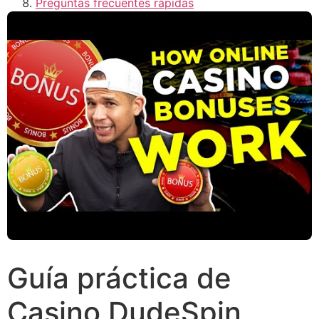
Preguntas frecuentes rápidas
Guía práctica de
Casino DudeSpin