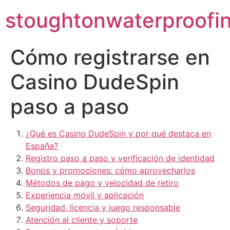
stoughtonwaterproofi
Cómo registrarse en
Casino DudeSpin
paso a paso
¿Qué es Casino DudeSpin y por qué destaca en
España?
Registro paso a paso y verificación de identidad
Bonos y promociones: cómo aprovecharlos
Métodos de pago y velocidad de retiro
Experiencia móvil y aplicación
Seguridad, licencia y juego responsable
Atención al cliente y soporte