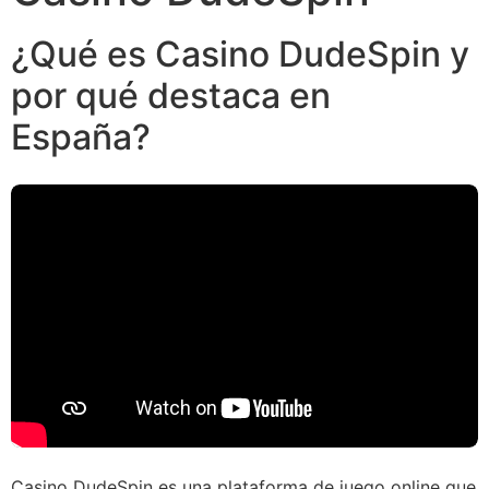
¿Qué es Casino DudeSpin y
por qué destaca en
España?
Casino DudeSpin es una plataforma de juego online que