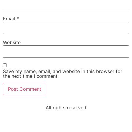
Email
*
Website
Save my name, email, and website in this browser for
the next time I comment.
All rights reserved