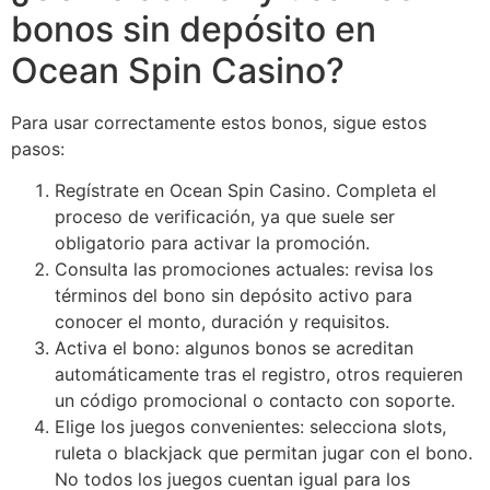
bonos sin depósito en
Ocean Spin Casino?
Para usar correctamente estos bonos, sigue estos
pasos:
Regístrate en Ocean Spin Casino. Completa el
proceso de verificación, ya que suele ser
obligatorio para activar la promoción.
Consulta las promociones actuales: revisa los
términos del bono sin depósito activo para
conocer el monto, duración y requisitos.
Activa el bono: algunos bonos se acreditan
automáticamente tras el registro, otros requieren
un código promocional o contacto con soporte.
Elige los juegos convenientes: selecciona slots,
ruleta o blackjack que permitan jugar con el bono.
No todos los juegos cuentan igual para los