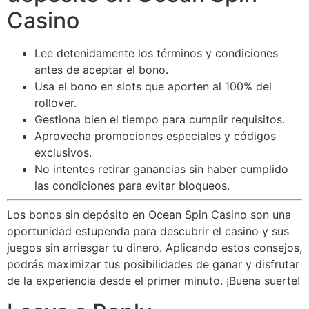
Casino
Lee detenidamente los términos y condiciones
antes de aceptar el bono.
Usa el bono en slots que aporten al 100% del
rollover.
Gestiona bien el tiempo para cumplir requisitos.
Aprovecha promociones especiales y códigos
exclusivos.
No intentes retirar ganancias sin haber cumplido
las condiciones para evitar bloqueos.
Los bonos sin depósito en Ocean Spin Casino son una
oportunidad estupenda para descubrir el casino y sus
juegos sin arriesgar tu dinero. Aplicando estos consejos,
podrás maximizar tus posibilidades de ganar y disfrutar
de la experiencia desde el primer minuto. ¡Buena suerte!