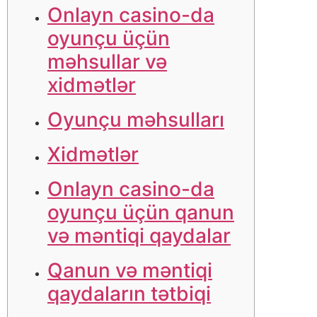
Onlayn casino-da
oyunçu üçün
məhsullar və
xidmətlər
Oyunçu məhsulları
Xidmətlər
Onlayn casino-da
oyunçu üçün qanun
və məntiqi qaydalar
Qanun və məntiqi
qaydaların tətbiqi