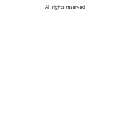
All rights reserved