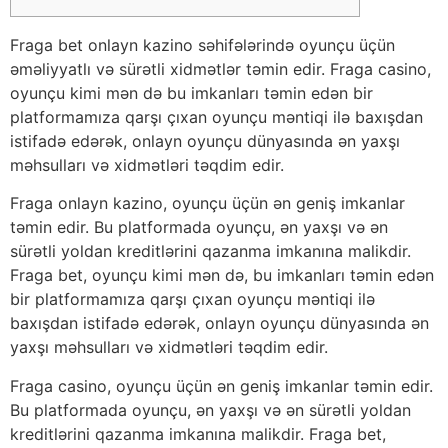
Fraga bet onlayn kazino səhifələrində oyunçu üçün
əməliyyatlı və sürətli xidmətlər təmin edir. Fraga casino,
oyunçu kimi mən də bu imkanları təmin edən bir
platformamıza qarşı çıxan oyunçu məntiqi ilə baxışdan
istifadə edərək, onlayn oyunçu dünyasında ən yaxşı
məhsulları və xidmətləri təqdim edir.
Fraga onlayn kazino, oyunçu üçün ən geniş imkanlar
təmin edir. Bu platformada oyunçu, ən yaxşı və ən
sürətli yoldan kreditlərini qazanma imkanına malikdir.
Fraga bet, oyunçu kimi mən də, bu imkanları təmin edən
bir platformamıza qarşı çıxan oyunçu məntiqi ilə
baxışdan istifadə edərək, onlayn oyunçu dünyasında ən
yaxşı məhsulları və xidmətləri təqdim edir.
Fraga casino, oyunçu üçün ən geniş imkanlar təmin edir.
Bu platformada oyunçu, ən yaxşı və ən sürətli yoldan
kreditlərini qazanma imkanına malikdir. Fraga bet,