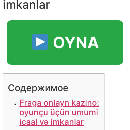
imkanlar
OYNA
Содержимое
Fraga onlayn kazino:
oyunçu üçün umumi
icaal və imkanlar