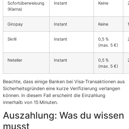
Sofortüberweisung
Instant
Keine
(Klarna)
Giropay
Instant
Keine
Skrill
Instant
0,5 %
(max. 5 €)
Neteller
Instant
0,5 %
(max. 5 €)
Beachte, dass einige Banken bei Visa‑Transaktionen aus
Sicherheitsgründen eine kurze Verifizierung verlangen
können. In diesem Fall erscheint die Einzahlung
innerhalb von 15 Minuten.
Auszahlung: Was du wissen
musst