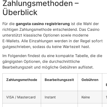
Zahlungsmethoden –
Überblick
Für die
gangsta casino registrierung
ist die Wahl der
richtigen Zahlungsmethode entscheidend. Das Casino
unterstützt klassische Optionen sowie moderne
E‑Wallets. Alle Einzahlungen werden in der Regel sofort
gutgeschrieben, sodass du keine Wartezeit hast.
Im Folgenden findest du eine kompakte Tabelle, die die
gängigsten Optionen, die durchschnittliche
Bearbeitungszeit und mögliche Gebühren auflistet.
Zahlungsmethode
Bearbeitungszeit
Gebühren
VISA / Mastercard
Instant
Keine