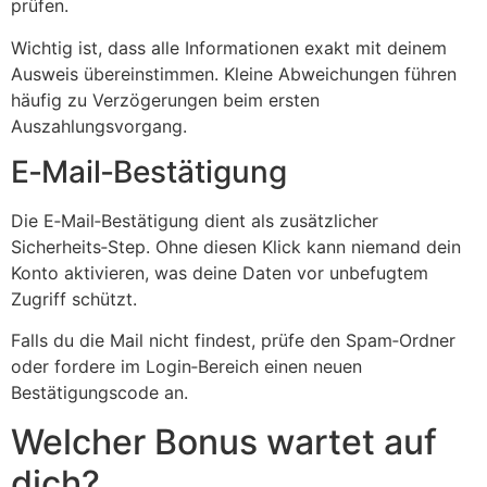
prüfen.
Wichtig ist, dass alle Informationen exakt mit deinem
Ausweis übereinstimmen. Kleine Abweichungen führen
häufig zu Verzögerungen beim ersten
Auszahlungsvorgang.
E‑Mail‑Bestätigung
Die E‑Mail‑Bestätigung dient als zusätzlicher
Sicherheits‑Step. Ohne diesen Klick kann niemand dein
Konto aktivieren, was deine Daten vor unbefugtem
Zugriff schützt.
Falls du die Mail nicht findest, prüfe den Spam‑Ordner
oder fordere im Login‑Bereich einen neuen
Bestätigungscode an.
Welcher Bonus wartet auf
dich?