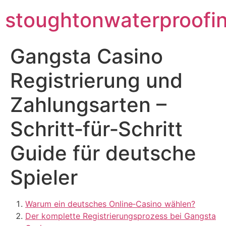
stoughtonwaterproofi
Gangsta Casino
Registrierung und
Zahlungsarten –
Schritt‑für‑Schritt
Guide für deutsche
Spieler
Warum ein deutsches Online‑Casino wählen?
Der komplette Registrierungsprozess bei Gangsta