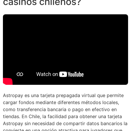
casinos chilenos?
Astropay es una tarjeta prepagada virtual que permite
cargar fondos mediante diferentes métodos locales,
como transferencia bancaria o pago en efectivo en
tiendas. En Chile, la facilidad para obtener una tarjeta
Astropay sin necesidad de compartir datos bancarios la
convierte en una opción atractiva para jugadores que