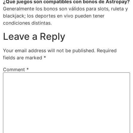
¿Qué juegos son compatibles con bonos de Astropay?
Generalmente los bonos son válidos para slots, ruleta y
blackjack; los deportes en vivo pueden tener
condiciones distintas.
Leave a Reply
Your email address will not be published.
Required
fields are marked
*
Comment
*