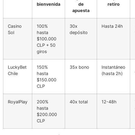
bienvenida
de
retiro
apuesta
Casino
100%
30x
Hasta 24h
Sol
hasta
depósito
$100.000
CLP + 50
giros
LuckyBet
150%
35x bono
Instantáneo
Chile
hasta
(hasta 2h)
$150.000
CLP
RoyalPlay
200%
40x total
12-48h
hasta
$200.000
CLP