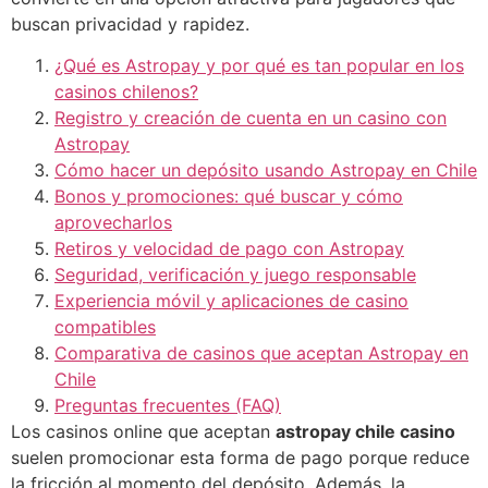
buscan privacidad y rapidez.
¿Qué es Astropay y por qué es tan popular en los
casinos chilenos?
Registro y creación de cuenta en un casino con
Astropay
Cómo hacer un depósito usando Astropay en Chile
Bonos y promociones: qué buscar y cómo
aprovecharlos
Retiros y velocidad de pago con Astropay
Seguridad, verificación y juego responsable
Experiencia móvil y aplicaciones de casino
compatibles
Comparativa de casinos que aceptan Astropay en
Chile
Preguntas frecuentes (FAQ)
Los casinos online que aceptan
astropay chile casino
suelen promocionar esta forma de pago porque reduce
la fricción al momento del depósito. Además, la