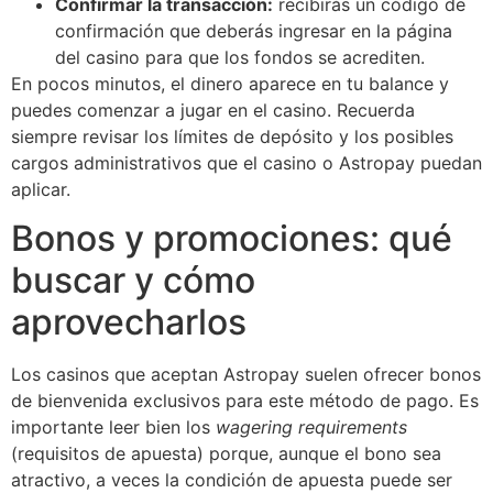
Confirmar la transacción:
recibirás un código de
confirmación que deberás ingresar en la página
del casino para que los fondos se acrediten.
En pocos minutos, el dinero aparece en tu balance y
puedes comenzar a jugar en el casino. Recuerda
siempre revisar los límites de depósito y los posibles
cargos administrativos que el casino o Astropay puedan
aplicar.
Bonos y promociones: qué
buscar y cómo
aprovecharlos
Los casinos que aceptan Astropay suelen ofrecer bonos
de bienvenida exclusivos para este método de pago. Es
importante leer bien los
wagering requirements
(requisitos de apuesta) porque, aunque el bono sea
atractivo, a veces la condición de apuesta puede ser