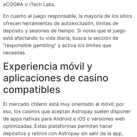
eCOGRA o iTech Labs.
En cuanto al juego responsable, la mayoría de los sitios
ofrecen herramientas de autoexclusión, límites de
depósito y sesiones de tiempo. Si notas que el juego
está afectando tu vida diaria, busca la sección de
“responsible gambling” y activa los límites que
necesites.
Experiencia móvil y
aplicaciones de casino
compatibles
El mercado chileno está muy orientado al móvil; por
eso, los casinos que aceptan Astropay suelen disponer
de apps nativas para Android e iOS o versiones web
optimizadas. Estas plataformas permiten hacer
depósitos y retiros con Astropay sin salir de la app,