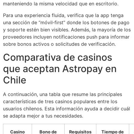
manteniendo la misma velocidad que en escritorio.
Para una experiencia fluida, verifica que la app tenga
una sección de “móvil‑first” donde los botones de pago
y soporte estén bien visibles. Además, la mayoría de los
proveedores incluyen notificaciones push para informar
sobre bonos activos o solicitudes de verificación.
Comparativa de casinos
que aceptan Astropay en
Chile
A continuación, una tabla que resume las principales
características de tres casinos populares entre los
usuarios chilenos. Esta información ayuda a decidir cuál
se adapta mejor a tus necesidades.
Casino
Bono de
Requisitos
Tiempo de