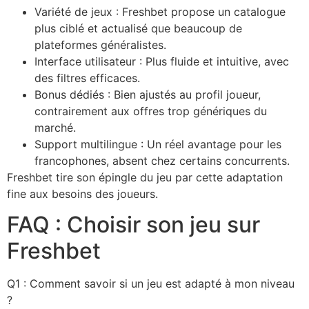
Variété de jeux : Freshbet propose un catalogue
plus ciblé et actualisé que beaucoup de
plateformes généralistes.
Interface utilisateur : Plus fluide et intuitive, avec
des filtres efficaces.
Bonus dédiés : Bien ajustés au profil joueur,
contrairement aux offres trop génériques du
marché.
Support multilingue : Un réel avantage pour les
francophones, absent chez certains concurrents.
Freshbet tire son épingle du jeu par cette adaptation
fine aux besoins des joueurs.
FAQ : Choisir son jeu sur
Freshbet
Q1 : Comment savoir si un jeu est adapté à mon niveau
?