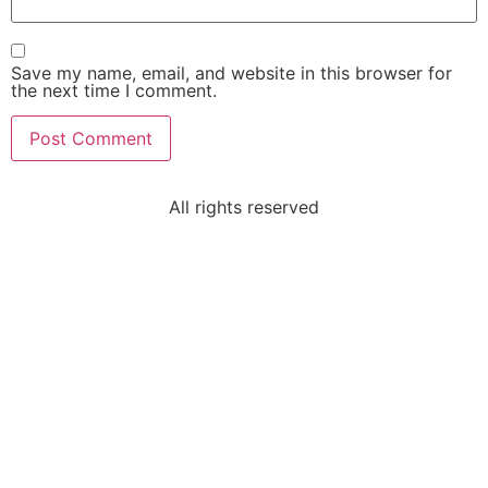
Save my name, email, and website in this browser for
the next time I comment.
All rights reserved