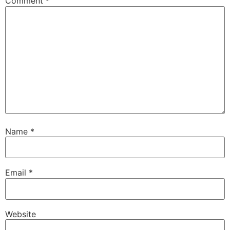
Comment
*
Name
*
Email
*
Website