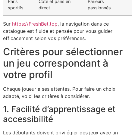
Paris
Cote et paris en
Parieurs
sportifs
direct
passionnés
Sur
https://FreshBet.top
, la navigation dans ce
catalogue est fluide et pensée pour vous guider
efficacement selon vos préférences.
Critères pour sélectionner
un jeu correspondant à
votre profil
Chaque joueur a ses attentes. Pour faire un choix
adapté, voici les critères à considérer.
1. Facilité d’apprentissage et
accessibilité
Les débutants doivent privilégier des jeux avec un