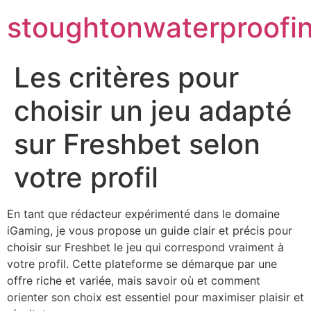
stoughtonwaterproofi
Les critères pour
choisir un jeu adapté
sur Freshbet selon
votre profil
En tant que rédacteur expérimenté dans le domaine
iGaming, je vous propose un guide clair et précis pour
choisir sur Freshbet le jeu qui correspond vraiment à
votre profil. Cette plateforme se démarque par une
offre riche et variée, mais savoir où et comment
orienter son choix est essentiel pour maximiser plaisir et