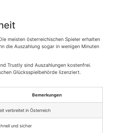
heit
ie meisten österreichischen Spieler erhalten
ann die Auszahlung sogar in wenigen Minuten
nd Trustly sind Auszahlungen kostenfrei.
schen Glücksspielbehörde lizenziert.
Bemerkungen
it verbreitet in Österreich
hnell und sicher