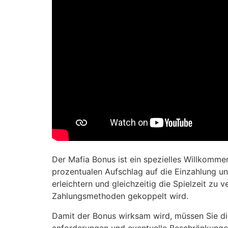
Der Mafia Bonus ist ein spezielles Willkomme
prozentualen Aufschlag auf die Einzahlung und
erleichtern und gleichzeitig die Spielzeit zu v
Zahlungsmethoden gekoppelt wird.
Damit der Bonus wirksam wird, müssen Sie di
anforderungen und eventuelle Beschränkungen