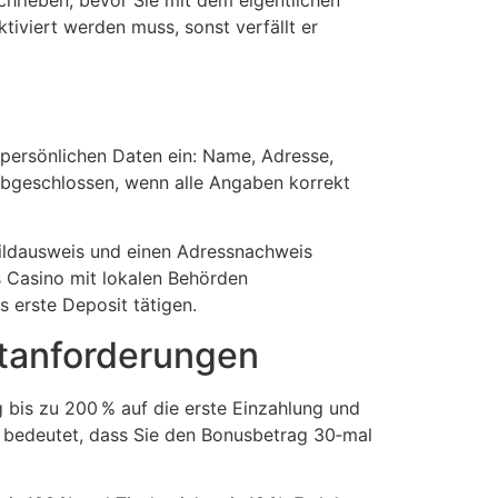
tiviert werden muss, sonst verfällt er
e persönlichen Daten ein: Name, Adresse,
 abgeschlossen, wenn alle Angaben korrekt
bildausweis und einen Adressnachweis
s Casino mit lokalen Behörden
 erste Deposit tätigen.
tanforderungen
 bis zu 200 % auf die erste Einzahlung und
as bedeutet, dass Sie den Bonusbetrag 30‑mal