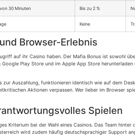
 von 30 Minuten
Bis zu 2 %
Nu
age
Keine
Tr
und Browser‑Erlebnis
Zugriff auf ihr Casino haben. Der Mafia Bonus ist sowohl üb
im Google Play Store und im Apple App Store herunterladen u
is zur Auszahlung, funktionieren identisch wie auf dem Des
itkritischen Aktionen verpassen. Wer lieber im Browser spie
antwortungsvolles Spielen
tiges Kriterium bei der Wahl eines Casinos. Das Team hinte
 Österreich wird zudem häufig deutschsprachiger Support a