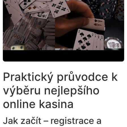
Praktický průvodce k
výběru nejlepšího
online kasina
Jak začít – registrace a