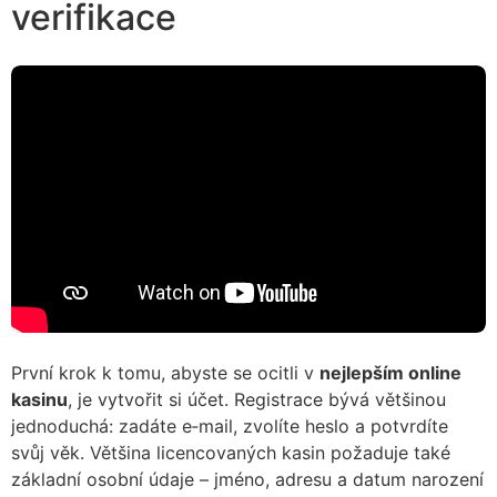
verifikace
První krok k tomu, abyste se ocitli v
nejlepším online
kasinu
, je vytvořit si účet. Registrace bývá většinou
jednoduchá: zadáte e‑mail, zvolíte heslo a potvrdíte
svůj věk. Většina licencovaných kasin požaduje také
základní osobní údaje – jméno, adresu a datum narození