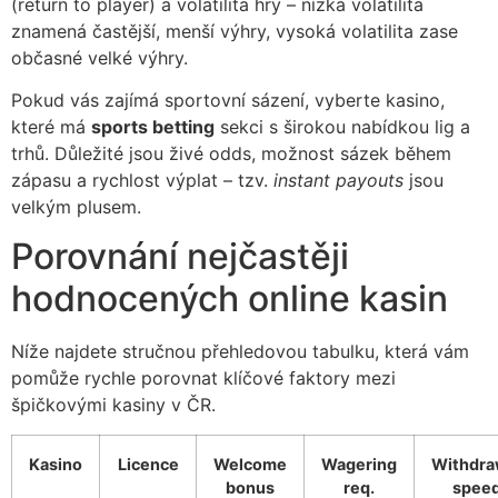
(return to player) a volatilita hry – nízká volatilita
znamená častější, menší výhry, vysoká volatilita zase
občasné velké výhry.
Pokud vás zajímá sportovní sázení, vyberte kasino,
které má
sports betting
sekci s širokou nabídkou lig a
trhů. Důležité jsou živé odds, možnost sázek během
zápasu a rychlost výplat – tzv.
instant payouts
jsou
velkým plusem.
Porovnání nejčastěji
hodnocených online kasin
Níže najdete stručnou přehledovou tabulku, která vám
pomůže rychle porovnat klíčové faktory mezi
špičkovými kasiny v ČR.
Kasino
Licence
Welcome
Wagering
Withdra
bonus
req.
spee