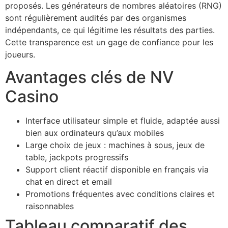
proposés. Les générateurs de nombres aléatoires (RNG)
sont régulièrement audités par des organismes
indépendants, ce qui légitime les résultats des parties.
Cette transparence est un gage de confiance pour les
joueurs.
Avantages clés de NV
Casino
Interface utilisateur simple et fluide, adaptée aussi
bien aux ordinateurs qu’aux mobiles
Large choix de jeux : machines à sous, jeux de
table, jackpots progressifs
Support client réactif disponible en français via
chat en direct et email
Promotions fréquentes avec conditions claires et
raisonnables
Tableau comparatif des