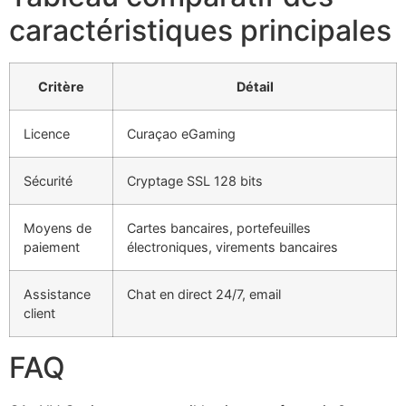
caractéristiques principales
Critère
Détail
Licence
Curaçao eGaming
Sécurité
Cryptage SSL 128 bits
Moyens de
Cartes bancaires, portefeuilles
paiement
électroniques, virements bancaires
Assistance
Chat en direct 24/7, email
client
FAQ