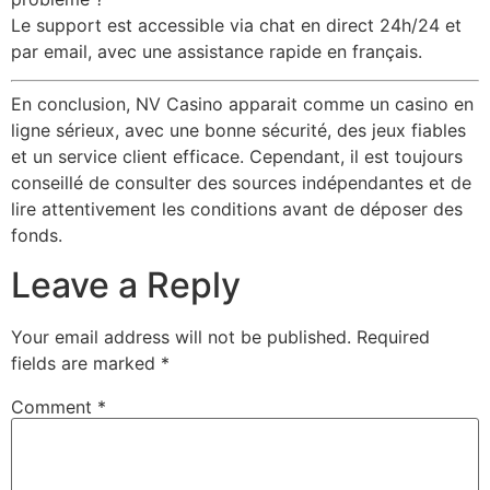
Le support est accessible via chat en direct 24h/24 et
par email, avec une assistance rapide en français.
En conclusion, NV Casino apparait comme un casino en
ligne sérieux, avec une bonne sécurité, des jeux fiables
et un service client efficace. Cependant, il est toujours
conseillé de consulter des sources indépendantes et de
lire attentivement les conditions avant de déposer des
fonds.
Leave a Reply
Your email address will not be published.
Required
fields are marked
*
Comment
*