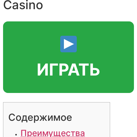
Casino
ИГРАТЬ
Содержимое
Преимущества