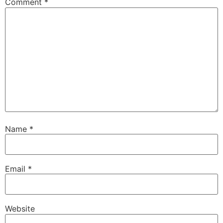
Comment
*
Name
*
Email
*
Website