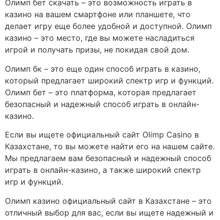
Олимп бет скачать – это возможность играть в
казино на вашем смартфоне или планшете, что
делает игру еще более удобной и доступной. Олимп
казино – это место, где вы можете насладиться
игрой и получать призы, не покидая свой дом.
Олимп бк – это еще один способ играть в казино,
который предлагает широкий спектр игр и функций.
Олимп бет – это платформа, которая предлагает
безопасный и надежный способ играть в онлайн-
казино.
Если вы ищете официальный сайт Olimp Casino в
Казахстане, то вы можете найти его на нашем сайте.
Мы предлагаем вам безопасный и надежный способ
играть в онлайн-казино, а также широкий спектр
игр и функций.
Олимп казино официальный сайт в Казахстане – это
отличный выбор для вас, если вы ищете надежный и