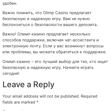
удобен.
Важно помнить, что Olimp Casino предлагает
безопасную и надежную игру. Вам не нужно
беспокоиться о безопасности вашего депозита.
Важно! Олимп казино предлагает несколько
способов поддержки, включая чат-ассистента и
электронную почту. Если у вас возникнут вопросы
или проблемы, вы можете обратиться к поддержке.
Олимп казино – это лучший выбор для тех, кто ищет
безопасную и надежную игру. Начните играть
сегодня!
Leave a Reply
Your email address will not be published.
Required
fields are marked
*