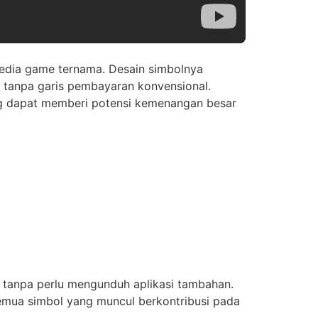
yedia game ternama. Desain simbolnya
 tanpa garis pembayaran konvensional.
ang dapat memberi potensi kemenangan besar
r tanpa perlu mengunduh aplikasi tambahan.
semua simbol yang muncul berkontribusi pada