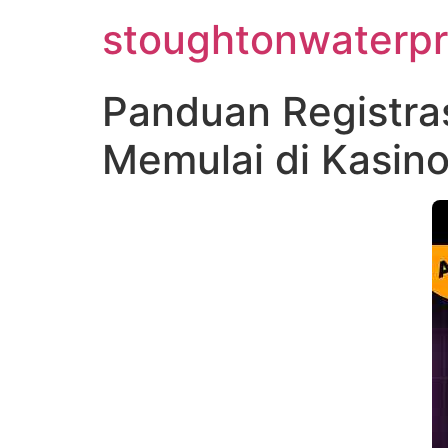
stoughtonwaterpr
Panduan Registra
Memulai di Kasino