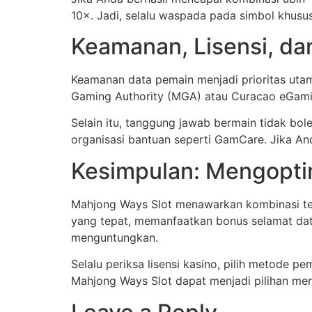
10×. Jadi, selalu waspada pada simbol khusus
Keamanan, Lisensi, d
Keamanan data pemain menjadi prioritas utama
Gaming Authority (MGA) atau Curacao eGaming.
Selain itu, tanggung jawab bermain tidak bol
organisasi bantuan seperti GamCare. Jika An
Kesimpulan: Mengopti
Mahjong Ways Slot menawarkan kombinasi tem
yang tepat, memanfaatkan bonus selamat data
menguntungkan.
Selalu periksa lisensi kasino, pilih metode 
Mahjong Ways Slot dapat menjadi pilihan me