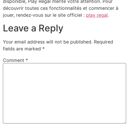
disponible, Play Regal mérite votre attention. Pour
découvrir toutes ces fonctionnalités et commencer à
jouer, rendez‑vous sur le site officiel :
play regal
.
Leave a Reply
Your email address will not be published.
Required
fields are marked
*
Comment
*