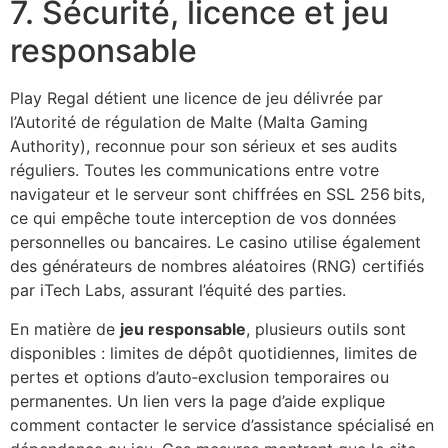
7. Sécurité, licence et jeu
responsable
Play Regal détient une licence de jeu délivrée par
l’Autorité de régulation de Malte (Malta Gaming
Authority), reconnue pour son sérieux et ses audits
réguliers. Toutes les communications entre votre
navigateur et le serveur sont chiffrées en SSL 256 bits,
ce qui empêche toute interception de vos données
personnelles ou bancaires. Le casino utilise également
des générateurs de nombres aléatoires (RNG) certifiés
par iTech Labs, assurant l’équité des parties.
En matière de
jeu responsable
, plusieurs outils sont
disponibles : limites de dépôt quotidiennes, limites de
pertes et options d’auto‑exclusion temporaires ou
permanentes. Un lien vers la page d’aide explique
comment contacter le service d’assistance spécialisé en