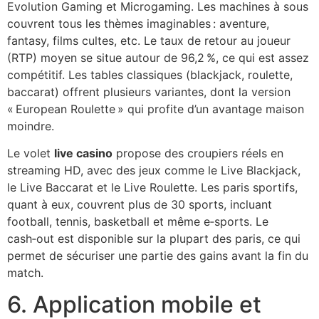
Evolution Gaming et Microgaming. Les machines à sous
couvrent tous les thèmes imaginables : aventure,
fantasy, films cultes, etc. Le taux de retour au joueur
(RTP) moyen se situe autour de 96,2 %, ce qui est assez
compétitif. Les tables classiques (blackjack, roulette,
baccarat) offrent plusieurs variantes, dont la version
« European Roulette » qui profite d’un avantage maison
moindre.
Le volet
live casino
propose des croupiers réels en
streaming HD, avec des jeux comme le Live Blackjack,
le Live Baccarat et le Live Roulette. Les paris sportifs,
quant à eux, couvrent plus de 30 sports, incluant
football, tennis, basketball et même e‑sports. Le
cash‑out est disponible sur la plupart des paris, ce qui
permet de sécuriser une partie des gains avant la fin du
match.
6. Application mobile et