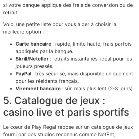
si votre banque applique des frais de conversion ou de
retrait.
Voici une petite liste pour vous aider à choisir la
meilleure option :
Carte bancaire
: rapide, limite haute, frais parfois
appliqués par la banque.
Skrill/Neteller
: retraits instantanés, idéal pour les
joueurs pressés.
PayPal
: très sécurisé, mais disponible uniquement
pour les résidents français.
Virement bancaire
: sûr, mais plus lent (2‑3 jours).
5. Catalogue de jeux :
casino live et paris sportifs
Le cœur de Play Regal repose sur un catalogue de jeux
fourni par des studios reconnus comme NetEnt,