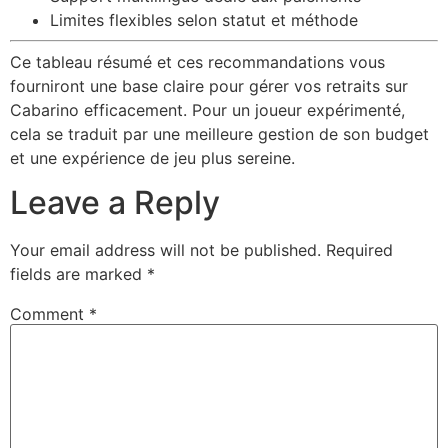
Limites flexibles selon statut et méthode
Ce tableau résumé et ces recommandations vous
fourniront une base claire pour gérer vos retraits sur
Cabarino efficacement. Pour un joueur expérimenté,
cela se traduit par une meilleure gestion de son budget
et une expérience de jeu plus sereine.
Leave a Reply
Your email address will not be published.
Required
fields are marked
*
Comment
*