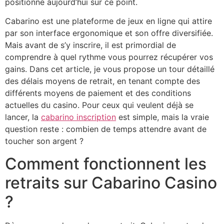
positionne aujourd’hui sur ce point.
Cabarino est une plateforme de jeux en ligne qui attire
par son interface ergonomique et son offre diversifiée.
Mais avant de s’y inscrire, il est primordial de
comprendre à quel rythme vous pourrez récupérer vos
gains. Dans cet article, je vous propose un tour détaillé
des délais moyens de retrait, en tenant compte des
différents moyens de paiement et des conditions
actuelles du casino. Pour ceux qui veulent déjà se
lancer, la
cabarino inscription
est simple, mais la vraie
question reste : combien de temps attendre avant de
toucher son argent ?
Comment fonctionnent les
retraits sur Cabarino Casino
?