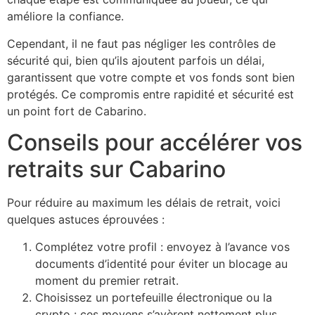
améliore la confiance.
Cependant, il ne faut pas négliger les contrôles de
sécurité qui, bien qu’ils ajoutent parfois un délai,
garantissent que votre compte et vos fonds sont bien
protégés. Ce compromis entre rapidité et sécurité est
un point fort de Cabarino.
Conseils pour accélérer vos
retraits sur Cabarino
Pour réduire au maximum les délais de retrait, voici
quelques astuces éprouvées :
Complétez votre profil : envoyez à l’avance vos
documents d’identité pour éviter un blocage au
moment du premier retrait.
Choisissez un portefeuille électronique ou la
crypto : ces moyens s’avèrent nettement plus