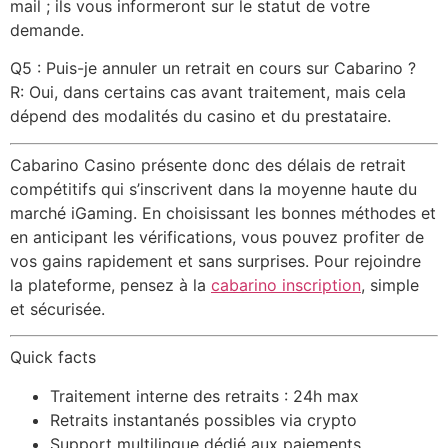
mail ; ils vous informeront sur le statut de votre
demande.
Q5 : Puis-je annuler un retrait en cours sur Cabarino ?
R: Oui, dans certains cas avant traitement, mais cela
dépend des modalités du casino et du prestataire.
Cabarino Casino présente donc des délais de retrait
compétitifs qui s’inscrivent dans la moyenne haute du
marché iGaming. En choisissant les bonnes méthodes et
en anticipant les vérifications, vous pouvez profiter de
vos gains rapidement et sans surprises. Pour rejoindre
la plateforme, pensez à la
cabarino inscription
, simple
et sécurisée.
Quick facts
Traitement interne des retraits : 24h max
Retraits instantanés possibles via crypto
Support multilingue dédié aux paiements