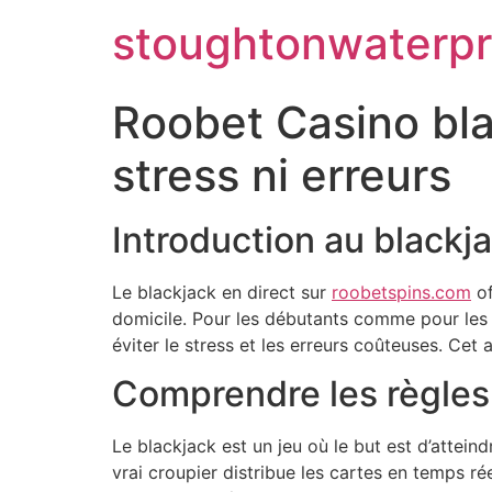
stoughtonwaterpr
Roobet Casino bla
stress ni erreurs
Introduction au blackj
Le blackjack en direct sur
roobetspins.com
of
domicile. Pour les débutants comme pour les 
éviter le stress et les erreurs coûteuses. Cet
Comprendre les règles 
Le blackjack est un jeu où le but est d’attein
vrai croupier distribue les cartes en temps réel