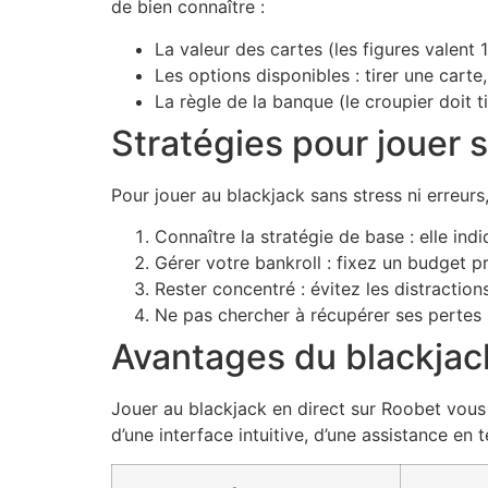
de bien connaître :
La valeur des cartes (les figures valent 10
Les options disponibles : tirer une carte,
La règle de la banque (le croupier doit ti
Stratégies pour jouer 
Pour jouer au blackjack sans stress ni erreur
Connaître la stratégie de base : elle ind
Gérer votre bankroll : fixez un budget 
Rester concentré : évitez les distraction
Ne pas chercher à récupérer ses pertes :
Avantages du blackjac
Jouer au blackjack en direct sur Roobet vous 
d’une interface intuitive, d’une assistance en 