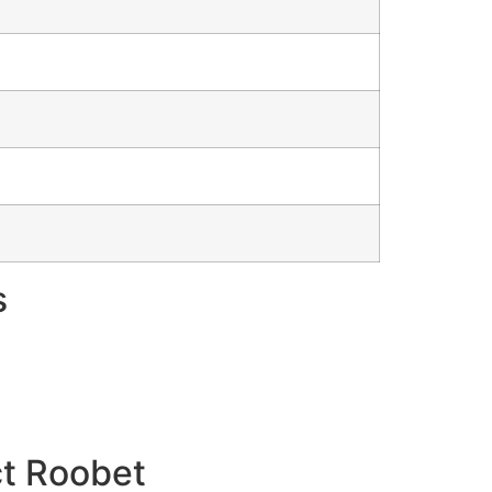
s
ct Roobet