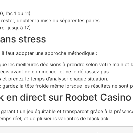
, l’as 1 ou 11)
 rester, doubler la mise ou séparer les paires
rer jusqu’à 17)
sans stress
s, il faut adopter une approche méthodique :
ique les meilleures décisions à prendre selon votre main et l
précis avant de commencer et ne le dépassez pas.
s et prenez le temps d’analyser chaque situation.
 gardez la tête froide même lorsque les résultats ne sont 
k en direct sur Roobet Casino
garantit un jeu équitable et transparent grâce à la présence
temps réel, et de plusieurs variantes de blackjack.