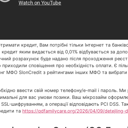
тримати кредит, Вам потрібні тільки Інтернет та банкі
в, кредит яким видається від 0,01% відбувається за до
чний розрахунок буде надано після проходження реєстр
 приходили сповіщення про необхідність оплати. Є піль
инг МФО SlonCredit з рейтингами інших МФО та вибрат
обхідно ввести свій номер телефону/e-mail і пароль. 
тимальні для вас умови позики. Ваш мікрозайм оформл
 SSL-шифруванням, а операції відповідають PCI DSS. Так
кредити та
https://qdfamilycare.org/2026/04/09/detejling-d