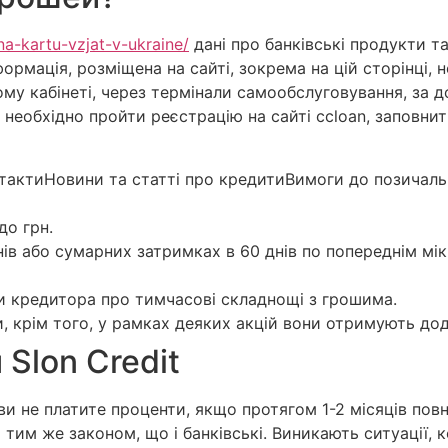
-na-kartu-vzjat-v-ukraine/
дані про банківські продукти т
Інформація, розміщена на сайті, зокрема на цій сторінці
му кабінеті, через термінали самообслуговування, за 
необхідно пройти реєстрацію на сайті ccloan, заповнити 
тактиНовини та статті про кредитиВимоги до позичаль
до грн.
ів або сумарних затримках в 60 днів по попереднім мі
и кредитора про тимчасові складнощі з грошима.
 крім того, у рамках деяких акцій вони отримують дод
Slon Credit
ви не платите проценти, якщо протягом 1-2 місяців пов
им же законом, що і банківські. Виникають ситуації, к