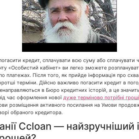
огасити кредит, сплачувати всю суму або сплачувати 
ту «Особистий кабінет» ви легко зможете розпланувати
по платежах. Після того, як прийде інформація про схв
ротші терміни. Дійсно важливо погасити кредит в погод
енаправляються в Бюро кредитних історій, а це значит
ід час оформлення нової
дуже терміново потрібні грош
мови розміщення активного посилання на Умови продов
ворі обраного кредитора.
анії Ccloan — найзручніший і
грошей?