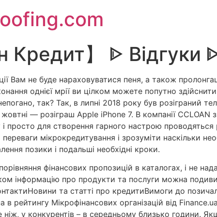
oofing.com
н Кредит】 ᐈ Відгуки 
ції Вам не буде нараховуватися пеня, а також пролонгац
иконання однієї мрії ви цілком можете попутно здійсни
погано, так? Так, в липні 2018 року був розіграний теле
в жовтні — розіграш Apple iPhone 7. В компанії CCLOAN
 і просто для створення гарного настрою проводяться рі
і переваги мікрокредитування і зрозуміти наскільки нео
лення позики і подальші необхідні кроки.
порівняння фінансових пропозицій в каталогах, і не на
нком інформацію про продукти та послуги можна подивит
онтактиНовини та статті про кредитиВимоги до позичал
а в рейтингу Мікрофінансових організацій від Finance.u
іж, у конкурентів – в середньому близько години. Якщ