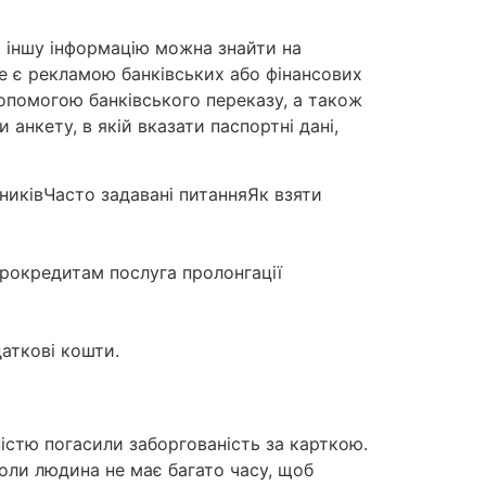
а іншу інформацію можна знайти на
, не є рекламою банківських або фінансових
допомогою банківського переказу, а також
анкету, в якій вказати паспортні дані,
никівЧасто задавані питанняЯк взяти
крокредитам послуга пролонгації
аткові кошти.
ністю погасили заборгованість за карткою.
оли людина не має багато часу, щоб