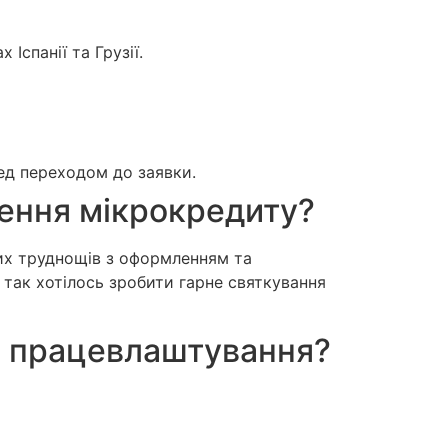
Іспанії та Грузії.
ед переходом до заявки.
лення мікрокредиту?
ких труднощів з оформленням та
а так хотілось зробити гарне святкування
о працевлаштування?