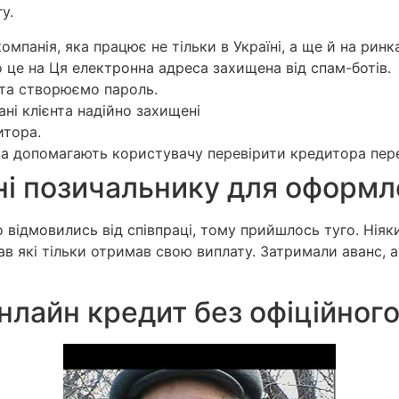
у.
панія, яка працює не тільки в Україні, а ще й на ринках 
 це на Ця електронна адреса захищена від спам-ботів.
а та створюємо пароль.
ані клієнта надійно захищені
итора.
у та допомагають користувачу перевірити кредитора пер
бні позичальнику для оформ
о відмовились від співпраці, тому прийшлось туго. Нія
ав які тільки отримав свою виплату. Затримали аванс, 
нлайн кредит без офіційног