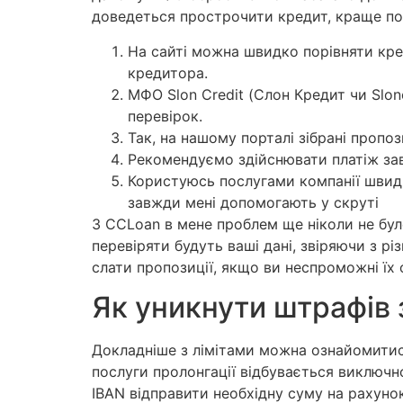
доведеться прострочити кредит, краще по
На сайті можна швидко порівняти кре
кредитора.
МФО Slon Credit (Слон Кредит чи Slon
перевірок.
Так, на нашому порталі зібрані пропоз
Рекомендуємо здійснювати платіж зав
Користуюсь послугами компанії швидк
завжди мені допомогають у скруті
З CCLoan в мене проблем ще ніколи не бул
перевіряти будуть ваші дані, звіряючи з р
слати пропозиції, якщо ви неспроможні їх
Як уникнути штрафів
Докладніше з лімітами можна ознайомитись
послуги пролонгації відбувається виключн
IBAN відправити необхідну суму на рахунок