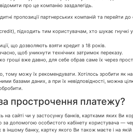
відомити про це компанію заздалегідь.
дитні пропозиції партнерських компаній та перейти до 
credit), підходить тим користувачам, хто шукає гнучкі
иції, що дозволяють взяти кредит з 18 років.
часно, щоб уникнути технічних затримок переказу.
о гроші вже давно, для себе обрав саме їх через прост
о, тому можу їх рекомендувати. Хотілось зробити як н
ізними базами даних, а при їх невідповідності, можна ц
 обробити.
 за прострочення платежу?
 на сайті чи у застосунку банків, картками яких Ви к
о за допомогою особистого кабінету користувача — че
 в іншому банку, картку якого Ви також маєте і на якій