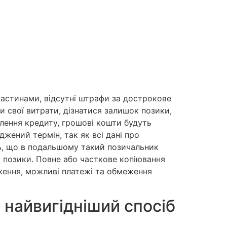
частинами, відсутні штрафи за дострокове
 свої витрати, дізнатися залишок позики,
алення кредиту, грошові кошти будуть
жений термін, так як всі дані про
ь, що в подальшому такий позичальник
і
позики. Повне або часткове копіювання
ження, можливі платежі та обмеження
 найвигідніший спосіб