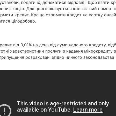
установи, подати їх, дочекатися відповіді. Щоб взяти кр
ерифікацію. Для цього вказується контактний номер по
ормити кредит. Краще отримати кредит на картку онлай
тися цілодобово.
редит від 0,01% на день від суми наданого кредиту, ві
тотні характеристики послуги з надання мікрокредиту з
і припущення розраховані згідно чинного законодавства