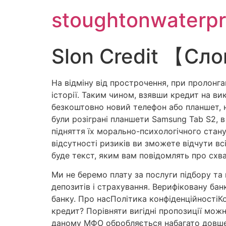
stoughtonwaterpr
Slon Credit 【Сло
На відміну від прострочення, при пролонга
історії. Таким чином, взявши кредит на в
безкоштовно новий телефон або планшет, не
були розіграні планшети Samsung Tab S2, 
підняття їх морально-психологічного стану
відсутності ризиків ви зможете відчути вс
буде текст, яким вам повідомлять про схва
Ми не беремо плату за послуги підбору та 
депозитів і страхування. Верифіковану ба
банку. Про насПолітика конфіденційностіК
кредит? Порівняти вигідні пропозиції можн
даному МФО обробляється набагато довше н