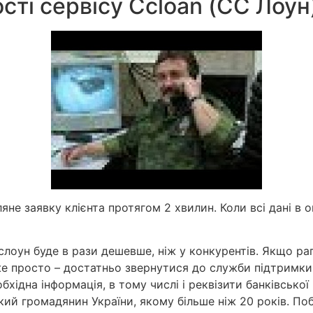
сті сервісу Ccloan (СС Лоун
ляне заявку клієнта протягом 2 хвилин. Коли всі дані в 
слоун буде в рази дешевше, ніж у конкурентів. Якщо ра
е просто – достатньо звернутися до служби підтримки,
бхідна інформація, в тому числі і реквізити банківської 
ий громадянин України, якому більше ніж 20 років. По