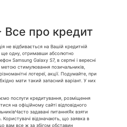
ᐈ Все про кредит
ія не відбивається на Вашій кредитній
ти ще одну, отримавши абсолютно
фон Samsung Galaxy S7, в серпні і вересні
 з метою стимулювання позичальників,
зноманітні лотереї, акції. Подумайте, при
бхідно мати такий запасний варіант. У них
даємо послуги кредитування, розміщення
ися на офіційному сайті відповідного
ьниківЧасто задавані питанняЯк взяти
a. Користувачі відзначають, що заявка в
о вам все ж за збігом обставин