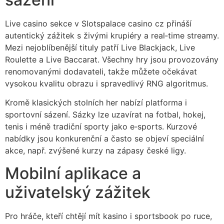
Live casino sekce v Slotspalace casino cz přináší
autentický zážitek s živými krupiéry a real‑time streamy.
Mezi nejoblíbenější tituly patří Live Blackjack, Live
Roulette a Live Baccarat. Všechny hry jsou provozovány
renomovanými dodavateli, takže můžete očekávat
vysokou kvalitu obrazu i spravedlivý RNG algoritmus.
Kromě klasických stolních her nabízí platforma i
sportovní sázení. Sázky lze uzavírat na fotbal, hokej,
tenis i méně tradiční sporty jako e‑sports. Kurzové
nabídky jsou konkurenční a často se objeví speciální
akce, např. zvýšené kurzy na zápasy české ligy.
Mobilní aplikace a
uživatelský zážitek
Pro hráče, kteří chtějí mít kasino i sportsbook po ruce,