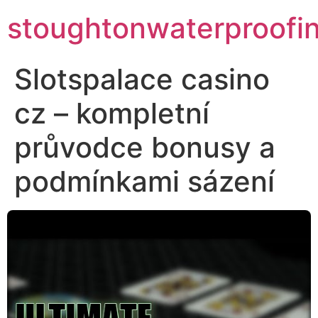
stoughtonwaterproofi
Slotspalace casino
cz – kompletní
průvodce bonusy a
podmínkami sázení