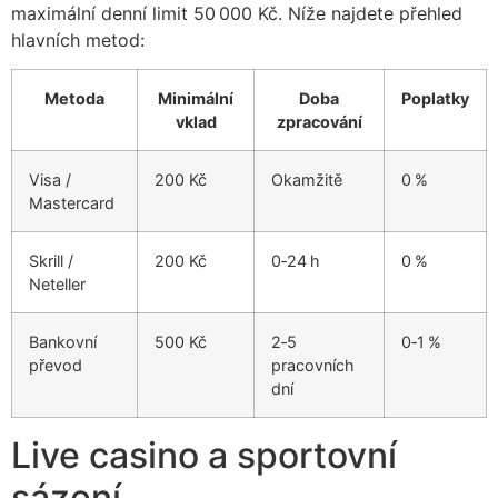
maximální denní limit 50 000 Kč. Níže najdete přehled
hlavních metod:
Metoda
Minimální
Doba
Poplatky
vklad
zpracování
Visa /
200 Kč
Okamžitě
0 %
Mastercard
Skrill /
200 Kč
0‑24 h
0 %
Neteller
Bankovní
500 Kč
2‑5
0‑1 %
převod
pracovních
dní
Live casino a sportovní
sázení