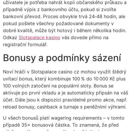
uživatele je potřeba nahrát kopii občanského průkazu a
případně výpis z bankovního účtu, pokud si zvolíte
bankovní převod. Proces obvykle trvá 24‑48 hodin, ale
pokud pošlete všechny požadované dokumenty v
dobré kvalitě, může být hotový i během několika hodin.
Odkaz
Slotspalace kasino
vás dovede přímo na
registrační formulář.
Bonusy a podmínky sázení
Noví hráči v Slotspalace casino cz mohou využít štědrý
uvítací bonus, který kombinuje 100 % do 10 000 Kč plus
100 volných zatočení na populární sloty. Bonus se
aktivuje po první vkladu a je automaticky připsán na váš
účet. Dále jsou k dispozici pravidelné promo akce, např.
reload bonusy, cashback a turnaje s peněžními výhrami.
U všech bonusů platí wagering requirements – v tomto
případě 35× bonusová částka. To znamená, že před