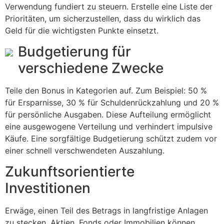
Verwendung fundiert zu steuern. Erstelle eine Liste der
Prioritäten, um sicherzustellen, dass du wirklich das
Geld für die wichtigsten Punkte einsetzt.
Budgetierung für
verschiedene Zwecke
Teile den Bonus in Kategorien auf. Zum Beispiel: 50 %
für Ersparnisse, 30 % für Schuldenrückzahlung und 20 %
für persönliche Ausgaben. Diese Aufteilung ermöglicht
eine ausgewogene Verteilung und verhindert impulsive
Käufe. Eine sorgfältige Budgetierung schützt zudem vor
einer schnell verschwendeten Auszahlung.
Zukunftsorientierte
Investitionen
Erwäge, einen Teil des Betrags in langfristige Anlagen
zu stecken. Aktien, Fonds oder Immobilien können