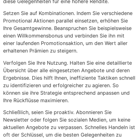
diese Gelegenheiten für eine höhere Rendite.
Setzen Sie auf Kombinationen. Indem Sie verschiedene
Promotional Aktionen parallel einsetzen, erhöhen Sie
Ihre Gesamtgewinne. Beanspruchen Sie beispielsweise
einen Willkommensbonus und verbinden Sie ihn mit
einer laufenden Promotionsaktion, um den Wert aller
erhaltenen Prämien zu steigern.
Verfolgen Sie Ihre Nutzung. Halten Sie eine detaillierte
Übersicht über alle eingesetzten Angebote und deren
Ergebnisse. Dies hilft Ihnen, ineffiziente Taktiken schnell
zu identifizieren und erfolgreicher zu agieren. So
können sie ihre Strategie entsprechend anpassen und
Ihre Rückflüsse maximieren.
Schließlich, seien Sie proaktiv. Abonnieren Sie
Newsletter oder folgen Sie sozialen Medien, um keine
aktuellen Angebote zu verpassen. Schnelles Handeln ist
oft der Schlüssel, um die besten Gelegenheiten zu