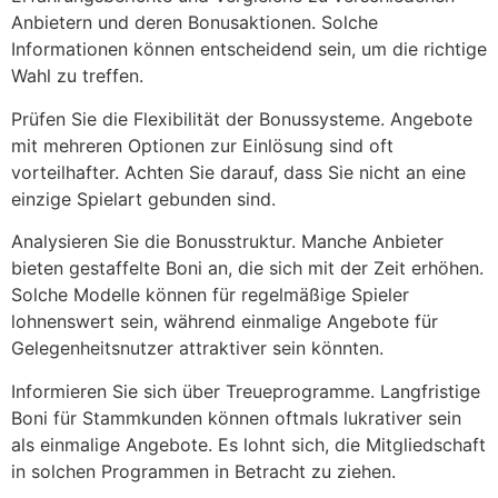
Anbietern und deren Bonusaktionen. Solche
Informationen können entscheidend sein, um die richtige
Wahl zu treffen.
Prüfen Sie die Flexibilität der Bonussysteme. Angebote
mit mehreren Optionen zur Einlösung sind oft
vorteilhafter. Achten Sie darauf, dass Sie nicht an eine
einzige Spielart gebunden sind.
Analysieren Sie die Bonusstruktur. Manche Anbieter
bieten gestaffelte Boni an, die sich mit der Zeit erhöhen.
Solche Modelle können für regelmäßige Spieler
lohnenswert sein, während einmalige Angebote für
Gelegenheitsnutzer attraktiver sein könnten.
Informieren Sie sich über Treueprogramme. Langfristige
Boni für Stammkunden können oftmals lukrativer sein
als einmalige Angebote. Es lohnt sich, die Mitgliedschaft
in solchen Programmen in Betracht zu ziehen.