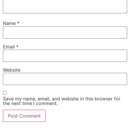
Name
*
Email
*
Website
Save my name, email, and website in this browser for
the next time I comment.