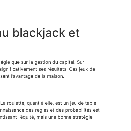
u blackjack et
égie que sur la gestion du capital. Sur
significativement ses résultats. Ces jeux de
sent l’avantage de la maison.
a roulette, quant à elle, est un jeu de table
onnaissance des règles et des probabilités est
tissant l’équité, mais une bonne stratégie