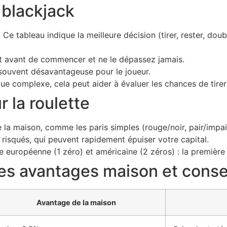
 blackjack
 Ce tableau indique la meilleure décision (tirer, rester, dou
ict avant de commencer et ne le dépassez jamais.
 souvent désavantageuse pour le joueur.
ue complexe, cela peut aider à évaluer les chances de tirer
 la roulette
e la maison, comme les paris simples (rouge/noir, pair/impai
 risqués, qui peuvent rapidement épuiser votre capital.
e européenne (1 zéro) et américaine (2 zéros) : la première 
des avantages maison et conse
Avantage de la maison