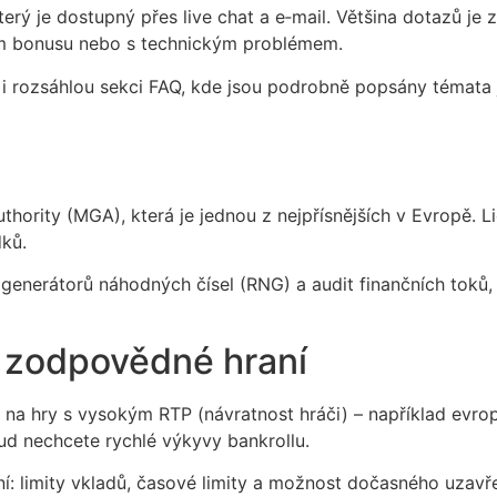
erý je dostupný přes live chat a e‑mail. Většina dotazů j
em bonusu nebo s technickým problémem.
 i rozsáhlou sekci FAQ, kde jsou podrobně popsány témata 
hority (MGA), která je jednou z nejpřísnějších v Evropě. L
dků.
generátorů náhodných čísel (RNG) a audit finančních toků
a zodpovědné hraní
e na hry s vysokým RTP (návratnost hráči) – například evrop
kud nechcete rychlé výkyvy bankrollu.
 limity vkladů, časové limity a možnost dočasného uzavření