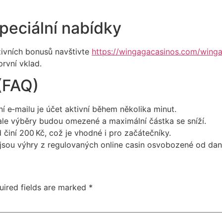
peciální nabídky
zivních bonusů navštivte
https://wingagacasinos.com/wing
první vklad.
(FAQ)
í e‑mailu je účet aktivní během několika minut.
le výběry budou omezené a maximální částka se sníží.
 činí 200 Kč, což je vhodné i pro začátečníky.
jsou výhry z regulovaných online casin osvobozené od daně
uired fields are marked
*