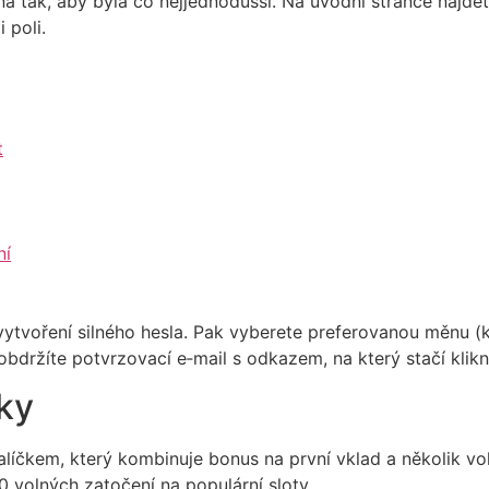
a tak, aby byla co nejjednodušší. Na úvodní stránce najdete
 poli.
t
ní
ytvoření silného hesla. Pak vyberete preferovanou měnu (k
obdržíte potvrzovací e‑mail s odkazem, na který stačí klik
ky
líčkem, který kombinuje bonus na první vklad a několik vo
0 volných zatočení na populární sloty.