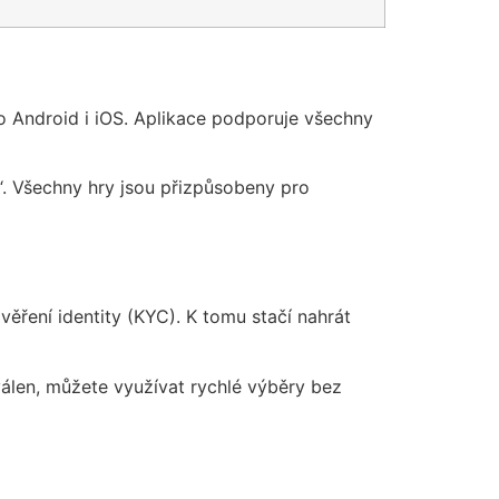
ro Android i iOS. Aplikace podporuje všechny
a“. Všechny hry jsou přizpůsobeny pro
ěření identity (KYC). K tomu stačí nahrát
álen, můžete využívat rychlé výběry bez