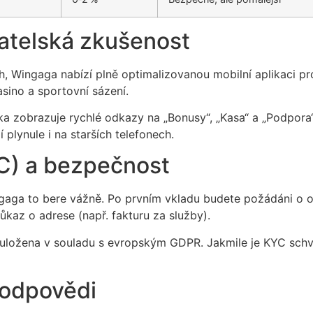
vatelská zkušenost
ch, Wingaga nabízí plně optimalizovanou mobilní aplikaci p
asino a sportovní sázení.
bídka zobrazuje rychlé odkazy na „Bonusy“, „Kasa“ a „Podpor
í plynule i na starších telefonech.
YC) a bezpečnost
gaga to bere vážně. Po prvním vkladu budete požádáni o ov
kaz o adrese (např. fakturu za služby).
a uložena v souladu s evropským GDPR. Jakmile je KYC schv
 odpovědi