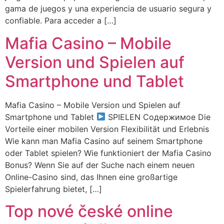
gama de juegos y una experiencia de usuario segura y
confiable. Para acceder a […]
Mafia Casino – Mobile
Version und Spielen auf
Smartphone und Tablet
Mafia Casino – Mobile Version und Spielen auf
Smartphone und Tablet
SPIELEN Содержимое Die
Vorteile einer mobilen Version Flexibilität und Erlebnis
Wie kann man Mafia Casino auf seinem Smartphone
oder Tablet spielen? Wie funktioniert der Mafia Casino
Bonus? Wenn Sie auf der Suche nach einem neuen
Online-Casino sind, das Ihnen eine großartige
Spielerfahrung bietet, […]
Top nové české online