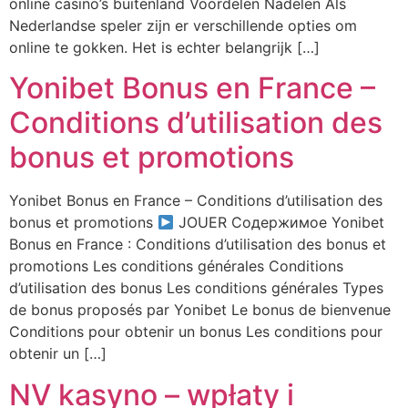
online casino’s buitenland Voordelen Nadelen Als
Nederlandse speler zijn er verschillende opties om
online te gokken. Het is echter belangrijk […]
Yonibet Bonus en France –
Conditions d’utilisation des
bonus et promotions
Yonibet Bonus en France – Conditions d’utilisation des
bonus et promotions
JOUER Содержимое Yonibet
Bonus en France : Conditions d’utilisation des bonus et
promotions Les conditions générales Conditions
d’utilisation des bonus Les conditions générales Types
de bonus proposés par Yonibet Le bonus de bienvenue
Conditions pour obtenir un bonus Les conditions pour
obtenir un […]
NV kasyno – wpłaty i