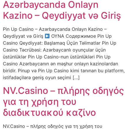
Azərbaycanda Onlayn
Kazino – Qeydiyyat və Giriş
Pin Up Casino – Azərbaycanda Onlayn Kazino –
Qeydiyyat və Giriş
OYNA Содержимое Pin Up
Casino Qeydiyyat: Başlamaq Üçün Təlimatlar Pin Up
Casino Təcrübəsi: Azərbaycanlı oyunçular üçün
üstünlüklər Pin Up Casino-nun üstünlükləri Pin Up
Casino Azərbaycanın ən məşhur onlayn kazinolardan
biridir. Pinup və Pin Up Casino kimi tanınan bu platform,
istifadəçilərə geniş oyun seçimi […]
NV.Casino – πλήρης οδηγός
για τη χρήση του
διαδικτυακού καζίνο
NV.Casino – πλήρης οδηγός για τη χρήση του